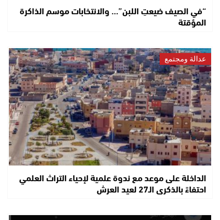
“في الصيف ضيعتِ اللبن”… والانتخابات موسم الذاكرة
المؤقتة
عدالة ومجتمع
الداخلة على موعد مع ندوة علمية لإحياء التراث العلمي
احتفاءً بالذكرى الـ27 لعيد العرش