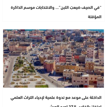
“في الصيف ضيعتِ اللبن”… والانتخابات موسم الذاكرة
المؤقتة
عدالة ومجتمع
الداخلة على موعد مع ندوة علمية لإحياء التراث العلمي
احتفاءً بالذكرى الـ27 لعيد العرش