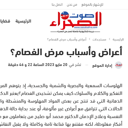
للإشهار بالموقع
من نحن
اتصل بنا
الرئيسية
قضايا 
الرئيسية
مستجدات
أعراض وأسباب مرض الفصام؟
أعراض وأسباب مرض الفصام؟
نشر في
20 مايو 2023 الساعة 22 و 46 دقيقة
إدارة الموقع
الهلوسات السمعية والبصرية والشمية والجسدية، إذ يتوهم المري
التفكير والكلام والسلوك.كيف يمكن تشخيص الفصام؟يعتبر الدك
الذهانية التي قد تنتج عن بعض المواد المهلوسة والمنشطة و
الحالات التي تترافق مع أعراض غير مألوفة، أو عند بداية حالة ا
النفسية وعلاج الإدمان الدكتور محمد أبو صليح من يتعاملون مع 
أفكار مغلوطة، لكنه مقتنع بها قناعة تامة وكاملة ولا يقبل ال