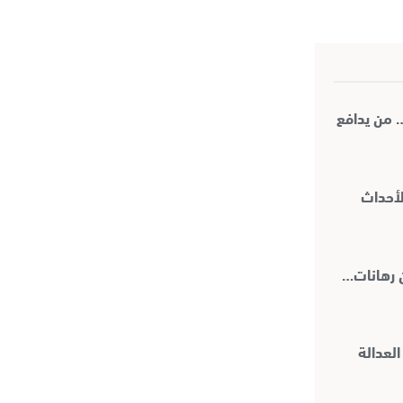
… من يدافع
لأحداث
العدالة