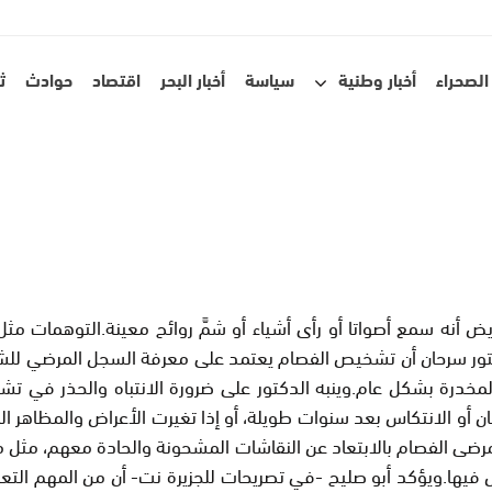
الصحراء
أخبار وطنية
سياسة
أخبار البحر
اقتصاد
حوادث
ث
ض أنه سمع أصواتا أو رأى أشياء أو شمَّ روائح معينة.التوهمات م
تور سرحان أن تشخيص الفصام يعتمد على معرفة السجل المرضي للش
المخدرة بشكل عام.وينبه الدكتور على ضرورة الانتباه والحذر ف
لذهان أو الانتكاس بعد سنوات طويلة، أو إذا تغيرت الأعراض والمظ
مرضى الفصام بالابتعاد عن النقاشات المشحونة والحادة معهم، مثل
نقاش فيها.ويؤكد أبو صليح -في تصريحات للجزيرة نت- أن من المهم 