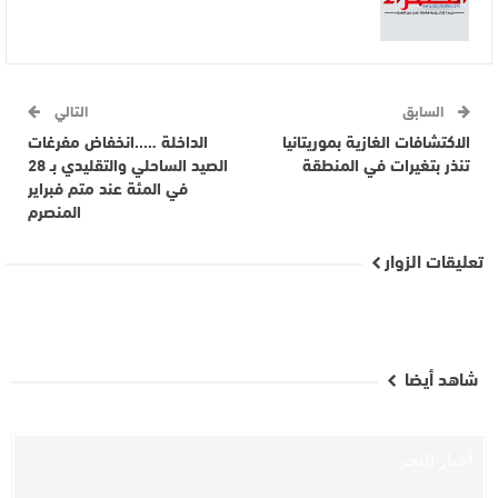
السابق
التالي
الاكتشافات الغازية بموريتانيا
الداخلة …..انخفاض مفرغات
تنذر بتغيرات في المنطقة
الصيد الساحلي والتقليدي بـ 28
في المئة عند متم فبراير
المنصرم
تعليقات الزوار
شاهد أيضا
أخبار البحر