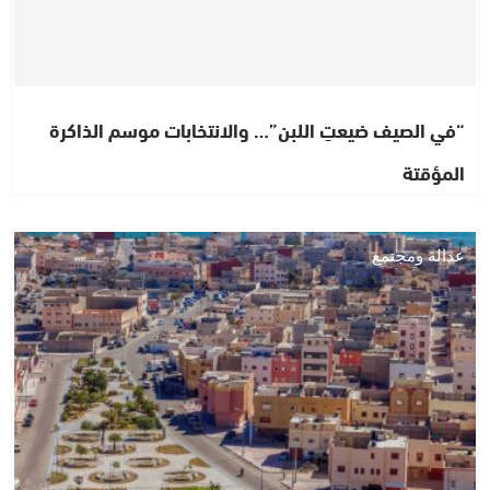
“في الصيف ضيعتِ اللبن”… والانتخابات موسم الذاكرة
المؤقتة
عدالة ومجتمع