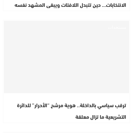
الانتخابات… حين تتبدل اللافتات ويبقى المشهد نفسه
مستجدات
ترقب سياسي بالداخلة.. هوية مرشح “الأحرار” للدائرة
التشريعية ما تزال معلقة