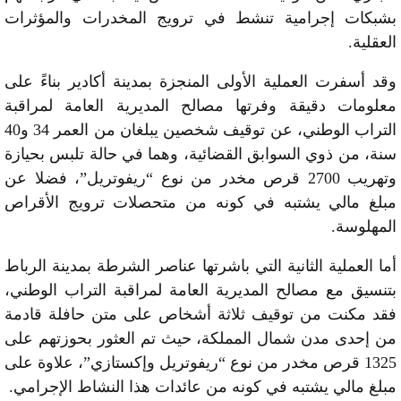
بشبكات إجرامية تنشط في ترويج المخدرات والمؤثرات
العقلية.
وقد أسفرت العملية الأولى المنجزة بمدينة أكادير بناءً على
معلومات دقيقة وفرتها مصالح المديرية العامة لمراقبة
التراب الوطني، عن توقيف شخصين يبلغان من العمر 34 و40
سنة، من ذوي السوابق القضائية، وهما في حالة تلبس بحيازة
وتهريب 2700 قرص مخدر من نوع “ريفوتريل”، فضلا عن
مبلغ مالي يشتبه في كونه من متحصلات ترويج الأقراص
المهلوسة.
أما العملية الثانية التي باشرتها عناصر الشرطة بمدينة الرباط
بتنسيق مع مصالح المديرية العامة لمراقبة التراب الوطني،
فقد مكنت من توقيف ثلاثة أشخاص على متن حافلة قادمة
من إحدى مدن شمال المملكة، حيث تم العثور بحوزتهم على
1325 قرص مخدر من نوع “ريفوتريل وإكستازي”، علاوة على
مبلغ مالي يشتبه في كونه من عائدات هذا النشاط الإجرامي.