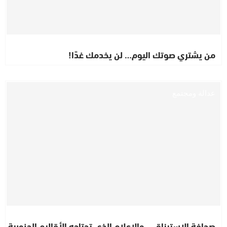
من يشتري صوتك اليوم… لن يخدمك غدًا!
عدالة ومجتمع
صحافة الاسترزاق… والإعلام الذي تحتاجه الأقاليم الجنوبية