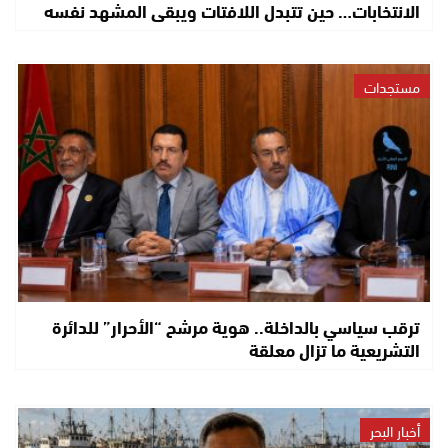
الانتخابات… حين تتبدل اللافتات ويبقى المشهد نفسه
مستجدات
ترقب سياسي بالداخلة.. هوية مرشح “الأحرار” للدائرة
التشريعية ما تزال معلقة
أخبار البحر