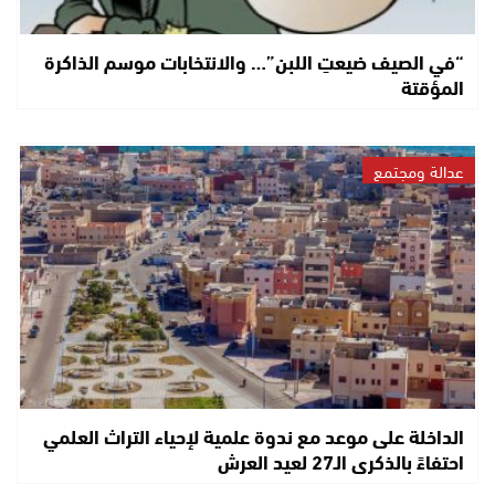
“في الصيف ضيعتِ اللبن”… والانتخابات موسم الذاكرة
المؤقتة
عدالة ومجتمع
الداخلة على موعد مع ندوة علمية لإحياء التراث العلمي
احتفاءً بالذكرى الـ27 لعيد العرش