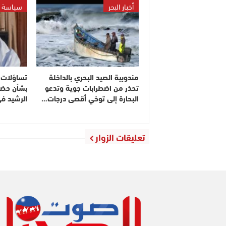
أخبار البحر
سياسة
مندوبية الصيد البحري بالداخلة
تساؤلات 
تحذر من اضطرابات جوية وتدعو
بشأن حضو
البحارة إلى توخي أقصى درجات…
الرشيد ف
تعليقات الزوار