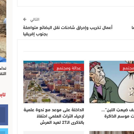
التالي
ا
أعمال تخريب وإحراق شاحنات نقل البضائع متواصلة
بجنوب إفريقيا
مجتمع
عدالة ومجتمع
نداء
التق
تاب
ف ضيعتِ اللبن”…
الداخلة على موعد مع ندوة علمية
ات موسم الذاكرة
لإحياء التراث العلمي احتفاءً
بالذكرى الـ27 لعيد العرش