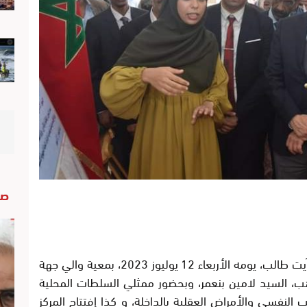
صو
أشرف وزير الصحة والحماية الاجتماعية خالد آيت طالب، يومه الأربعاء 12 يوليوز 2023، بمعية والي جهة
ب، السيد لامين بنعمر، وبحضور ممثلي السلطات المحلية
 النفسي والأمراض العقلية بالداخلة، و كذا إفتتاح المركز