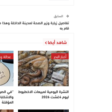
السابق
تفاصيل زيارة وزير الصحة لمدينة الداخلة وهذا م
قام به
شاهد أيضا
أخبار البحر
عدالة و
النشرة اليومية لمبيعات الاخطبوط
“في الصي
ليوم 4غشت 2026
والانتخاب
المؤقتة