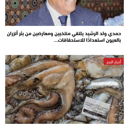
حمدي ولد الرشيد يلتقي منتخبين ومعارضين من بئر أنزران
بالعيون استعدادًا للاستحقاقات…
أخبار البحر