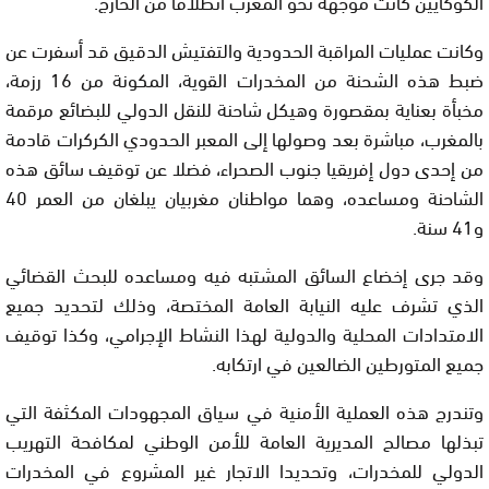
الكوكايين كانت موجهة نحو المغرب انطلاقا من الخارج.
وكانت عمليات المراقبة الحدودية والتفتيش الدقيق قد أسفرت عن
ضبط هذه الشحنة من المخدرات القوية، المكونة من 16 رزمة،
مخبأة بعناية بمقصورة وهيكل شاحنة للنقل الدولي للبضائع مرقمة
بالمغرب، مباشرة بعد وصولها إلى المعبر الحدودي الكركرات قادمة
من إحدى دول إفريقيا جنوب الصحراء، فضلا عن توقيف سائق هذه
الشاحنة ومساعده، وهما مواطنان مغربيان يبلغان من العمر 40
و41 سنة.
وقد جرى إخضاع السائق المشتبه فيه ومساعده للبحث القضائي
الذي تشرف عليه النيابة العامة المختصة، وذلك لتحديد جميع
الامتدادات المحلية والدولية لهذا النشاط الإجرامي، وكذا توقيف
جميع المتورطين الضالعين في ارتكابه.
وتندرج هذه العملية الأمنية في سياق المجهودات المكثفة التي
تبذلها مصالح المديرية العامة للأمن الوطني لمكافحة التهريب
الدولي للمخدرات، وتحديدا الاتجار غير المشروع في المخدرات