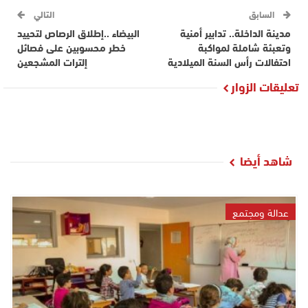
السابق
التالي
مدينة الداخلة.. تدابير أمنية
البيضاء ..إطلاق الرصاص لتحييد
وتعبئة شاملة لمواكبة
خطر محسوبين على فصائل
احتفالات رأس السنة الميلادية
إلترات المشجعين
تعليقات الزوار
شاهد أيضا
عدالة ومجتمع