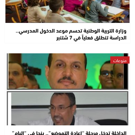
وزارة التربية الوطنية تحسم موعد الدخول المدرسي..
الدراسة تنطلق فعلياً في 7 شتنبر
منوعات
الداخلة تدخل مرحلة “إعادة التموضع”.. ينجا في “البام”