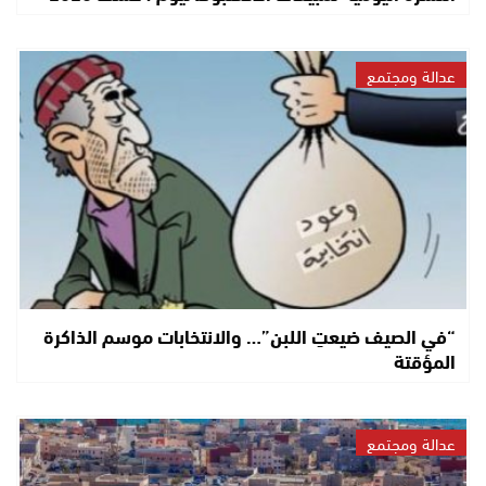
عدالة ومجتمع
“في الصيف ضيعتِ اللبن”… والانتخابات موسم الذاكرة
المؤقتة
عدالة ومجتمع