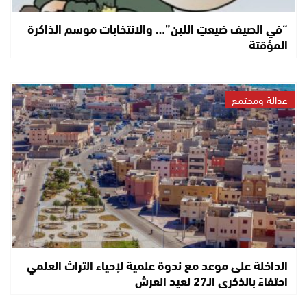
“في الصيف ضيعتِ اللبن”… والانتخابات موسم الذاكرة
المؤقتة
عدالة ومجتمع
الداخلة على موعد مع ندوة علمية لإحياء التراث العلمي
احتفاءً بالذكرى الـ27 لعيد العرش