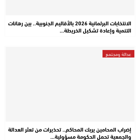
الانتخابات البرلمانية 2026 بالأقاليم الجنوبية.. بين رهانات
التنمية وإعادة تشكيل الخريطة…
عدالة ومجتمع
إضراب المحامين يربك المحاكم.. تحذيرات من تعثر العدالة
والجمعية تحمل الحكومة مسؤولية…