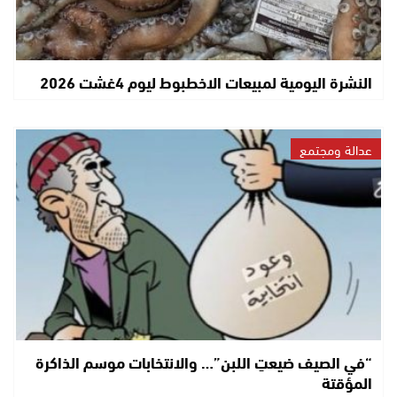
النشرة اليومية لمبيعات الاخطبوط ليوم 4غشت 2026
عدالة ومجتمع
“في الصيف ضيعتِ اللبن”… والانتخابات موسم الذاكرة
المؤقتة