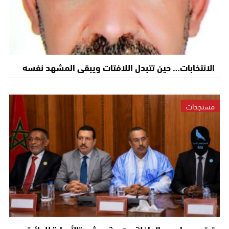
الانتخابات… حين تتبدل اللافتات ويبقى المشهد نفسه
مستجدات
ترقب سياسي بالداخلة.. هوية مرشح “الأحرار” للدائرة