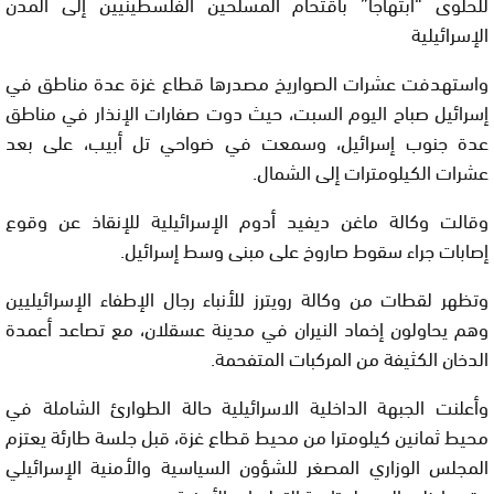
للحلوى “ابتهاجاً” باقتحام المسلحين الفلسطينيين إلى المدن
الإسرائيلية
واستهدفت عشرات الصواريخ مصدرها قطاع غزة عدة مناطق في
إسرائيل صباح اليوم السبت، حيث دوت صفارات الإنذار في مناطق
عدة جنوب إسرائيل، وسمعت في ضواحي تل أبيب، على بعد
عشرات الكيلومترات إلى الشمال.
وقالت وكالة ماغن ديفيد أدوم الإسرائيلية للإنقاذ عن وقوع
إصابات جراء سقوط صاروخ على مبنى وسط إسرائيل.
وتظهر لقطات من وكالة رويترز للأنباء رجال الإطفاء الإسرائيليين
وهم يحاولون إخماد النيران في مدينة عسقلان، مع تصاعد أعمدة
الدخان الكثيفة من المركبات المتفحمة.
وأعلنت الجبهة الداخلية الاسرائيلية حالة الطوارئ الشاملة في
محيط ثمانين كيلومترا من محيط قطاع غزة، قبل جلسة طارئة يعتزم
المجلس الوزاري المصغر للشؤون السياسية والأمنية الإسرائيلي