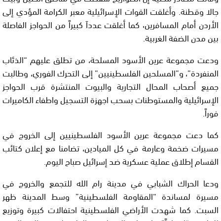
جالا وقطنة. وأغلقت القوات الإسرائيلية معبر الكرامة المؤدي إلى
الأردن أمام المسافرين٬ كما أغلقت عدداَ كبيراً من الحواجز الفاصلة
بين مدن الضفة الغربية.
ودعت مجموعة عرين الأسود المسلحة، من تطلق عليهم “الذئاب
المنفردة”، و”المسلحين الفلسطينيين” إلى التحرك الفوري، وطالبت
جميع أصحاب المحال التجارية والبيوت المنتشرة قرب الحواجز
الإسرائيلية والمستوطنات بسحب اجهزة التسجيل واطفاء الكاميرات
فوراً.
كما دعت مجموعة عرين الأسود الفلسطينيين إلى الخروج في
مسيرات ضخمة وعارمة في كل الميادين، تضامنا مع إعلان كتائب
القسام إطلاق عملية عسكرية ضد إسرائيل صباح اليوم.
ودعا الحراك الشبابي في مدينة رام الله للتجمع والخروج في
مسيرة لمساندة “المقاومة الفلسطينية” وسط المدينة ظهر
السبت. كما شهدت الأراضي الفلسطينية احتفالات كبيرة وتوزيع