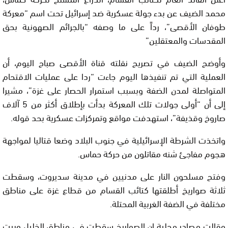
محمد الضيف عن بدء جولة عسكرية ضد إسرائيل تحت اسم “معركة
طوفان الأقصى”، رداً على ما وصفه “بالجرائم الصهونية بحق
المقدسات والمعتقلين”
وأوضح الضيف في تصريح نقلته قناة الأقصى صباح اليوم، أن
العملية التي تم تنفيذها اليوم جاءت “ردا على عمليات الاقتحام
المتواصلة لمدن الضفة وبسبب استمرار الحصار على غزة”، مشيرا
إلى أن “أولى جولات تلك المعركة بدأت بإطلاق أكثر من 5 آلاف
صاروخ وقذيفة”، استهدفت مواقع وتمركزات عسكرية بحد قوله.
واتخذت الشرطة الإسرائيلية في جنوب البلاد وضعا قتاليا لمواجهة
هجوم مفاجئ شنه مقاتلون من حركة حماس.
وفتح مسلحون النار على مدنيين في مدينة سديروت، وسقطت
ثلاثة صواريخ أطلقتها كتائب القسام من قطاع غزة على مناطق
مختلفة في الضفة الغربية المحتلة.
وقالت مصادر محلية إن الصواريخ سقطت في مناطق الخليل وبيت