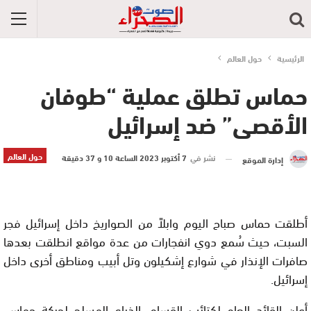
الرئيسية
حول العالم
حماس تطلق عملية “طوفان
الأقصى” ضد إسرائيل
حول العالم
نشر في
7 أكتوبر 2023 الساعة 10 و 37 دقيقة
إدارة الموقع
أطلقت حماس صباح اليوم وابلاً من الصواريخ داخل إسرائيل فجر
السبت، حيث سُمع دوي انفجارات من عدة مواقع انطلقت بعدها
صافرات الإنذار في شوارع إشكيلون وتل أبيب ومناطق أخرى داخل
إسرائيل.
أعلن القائد العام لكتائب القسام، الذراع المسلح لحركة حماس،