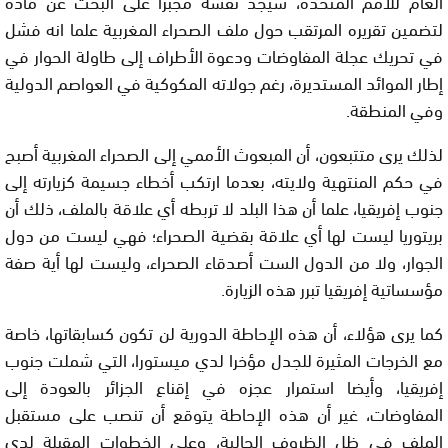
العام للأمم المتحدة، سيجد نفسه مجبرا على البحث عن مادة
لتضمين تقريره المرتقب حول ملف الصحراء المغربية علما انه فشل
في تحريك عجلة المفاوضات ودعوة الأطراف إلى طاولة الحوار في
إطار الموائد المستديرة، رغم جولاته المكوكية في العواصم الدولية
وفي المنطقة.
لذلك يرى متتبعون، أن المبعوث الأممي إلى الصحراء المغربية أصبح
في حكم المنتهية ولايته، بعدما ارتكب أخطاء جسيمة كزيارته إلى
جنوب إفريقيا، علما أن هذا البلد لا تربطه أي علاقة بالملف، ذلك أن
بريتوريا ليست لها أي علاقة بقضية الصحراء؛ فهي ليست من دول
الجوار، ولا من الدول الست أصدقاء الصحراء، وليست لها أية صفة
مؤسساتية إفريقيا تبرر هذه الزيارة.
كما يرى هؤلاء، أن هذه الإحاطة الدورية لن تكون كسابقاتها، خاصة
مع الخرجات المثيرة للجدل مؤخرا لدي ميستورا، التي شملت جنوب
إفريقيا، وأيضا استمرار عجزه في إقناع الجزائر بالعودة إلى
المفاوضات، غير أن هذه الإحاطة يتوقع أن تنصب على مستقبل
الملف في ظل الظروف الحالية، وعلى الخطوات المقبلة لدي