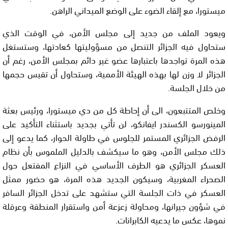
ميستورا، مع إلقاء الضوء على الوضع الميداني الراهن.
ويعود الملف من جديد إلى مجلس الأمن، في الوقت الذي
ستحاول فيه الجزائر التنصل من مسؤوليتها كعادتها، وستستغل
هذه المرة تواجدها باعتبارها عضو غير دائم بمجلس الأمن، رغم أن
الجزائر لا وزن لها بهذه الهيئة الأممية، وستحاول أن تقيس حجمها
من خلال الجلسة.
وخلص المتتبعون، الى أن إحاطة كل من دي ميستورا، ورئيس بعثة
المينورسو الكسندر ايفانكو، لن تأتي بجديد باستثناء التأكيد على
الرفض الجزائري المستمر للجلوس في طاولة الحوار، كما يدعو إلى
ذلك مجلس الأمن، وهو ما سيكشف بالدليل الملموس بأن نظام
العسكر الجزائري هو الطرف الأساسي في النزاع المفتعل حول
الصحراء المغربية، وسيكون الجديد هذه المرة، هو حضور ممثل
العسكر في ذات الجلسة التي ستشهد على تدخل الجزائر السافر
في شؤون جيرانها، ومحاولة زعزعة أمن واستقرار المنطقة وعرقلة
نموها، عكس ما يدعيه الكابرانات.