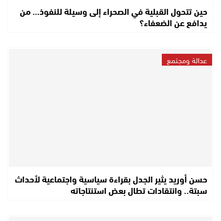
حين تتحول القبلية في الصحراء إلى وسيلة للنفوذ… من
يدافع عن الضعفاء؟
عدالة ومجتمع
حسن أوريد يثير الجدل بقراءة سياسية واجتماعية لأحداث
سبتة.. وانتقادات تطال بعض استنتاجاته