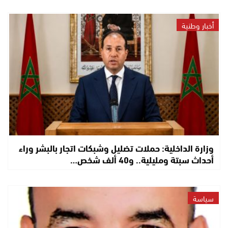
أخبار وطنية
وزارة الداخلية: حملات تضليل وشبكات اتجار بالبشر وراء
أحداث سبتة ومليلية.. و40 ألف شخص…
سياسة