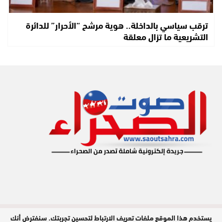
ترقب سياسي بالداخلة.. هوية مرشح “الأحرار” للدائرة
التشريعية ما تزال معلقة
يستخدم هذا الموقع ملفات تعريف الارتباط لتحسين تجربتك. سنفترض أنك
مدير النشر : محمد الحبيب هويدي / جميع