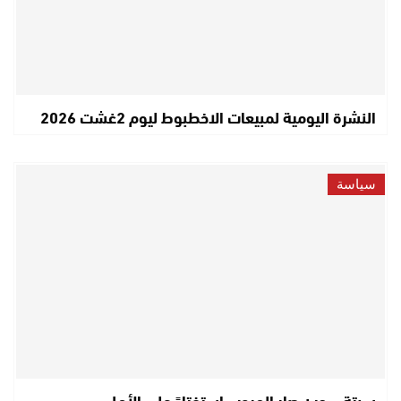
النشرة اليومية لمبيعات الاخطبوط ليوم 2غشت 2026
سياسة
سبتة… حين صار الهروب استفتاءً على الأمل