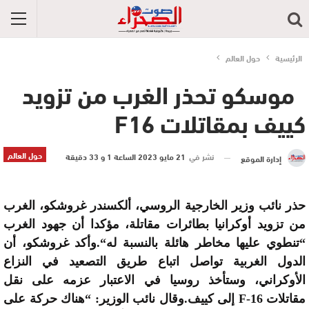
الرئيسية
حول العالم
موسكو تحذر الغرب من تزويد
كييف بمقاتلات F16
حول العالم
نشر في
21 مايو 2023 الساعة 1 و 33 دقيقة
إدارة الموقع
حذر نائب وزير الخارجية الروسي، ألكسندر غروشكو، الغرب
من تزويد أوكرانيا بطائرات مقاتلة، مؤكدا أن جهود الغرب
“تنطوي عليها مخاطر هائلة بالنسبة له
“.
وأكد غروشكو، أن
الدول الغربية تواصل اتباع طريق التصعيد في النزاع
الأوكراني، وستأخذ روسيا في الاعتبار عزمه على نقل
مقاتلات
F-16
إلى كييف
.
وقال نائب الوزير: “هناك حركة على