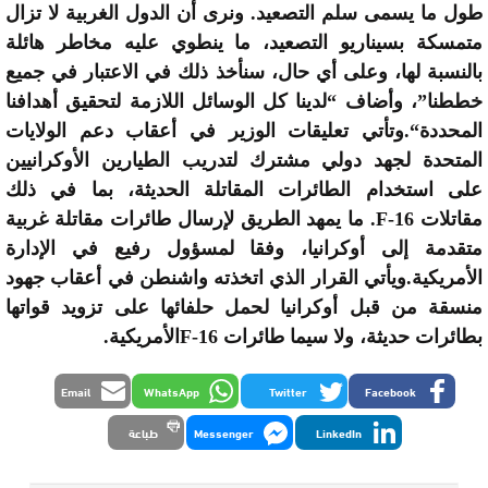
طول ما يسمى سلم التصعيد. ونرى أن الدول الغربية لا تزال
متمسكة بسيناريو التصعيد، ما ينطوي عليه مخاطر هائلة
بالنسبة لها، وعلى أي حال، سنأخذ ذلك في الاعتبار في جميع
خططنا”، وأضاف “لدينا كل الوسائل اللازمة لتحقيق أهدافنا
المحددة
“.
وتأتي تعليقات الوزير في أعقاب دعم الولايات
المتحدة لجهد دولي مشترك لتدريب الطيارين الأوكرانيين
على استخدام الطائرات المقاتلة الحديثة، بما في ذلك
مقاتلات
F-16.
ما يمهد الطريق لإرسال طائرات مقاتلة غربية
متقدمة إلى أوكرانيا، وفقا لمسؤول رفيع في الإدارة
الأمريكية
.
ويأتي القرار الذي اتخذته واشنطن في أعقاب جهود
منسقة من قبل أوكرانيا لحمل حلفائها على تزويد قواتها
بطائرات حديثة، ولا سيما طائرات
F-16
الأمريكية
.
Email
WhatsApp
Twitter
Facebook
LinkedIn
Messenger
طباعة