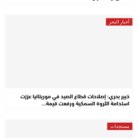
أخبار البحر
خبير بحري: إصلاحات قطاع الصيد في موريتانيا عززت
استدامة الثروة السمكية ورفعت قيمة…
مستجدات