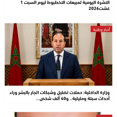
النشرة اليومية لمبيعات الاخطبوط ليوم السبت 1
غشت2026
أخبار وطنية
وزارة الداخلية: حملات تضليل وشبكات اتجار بالبشر وراء
أحداث سبتة ومليلية.. و40 ألف شخص…