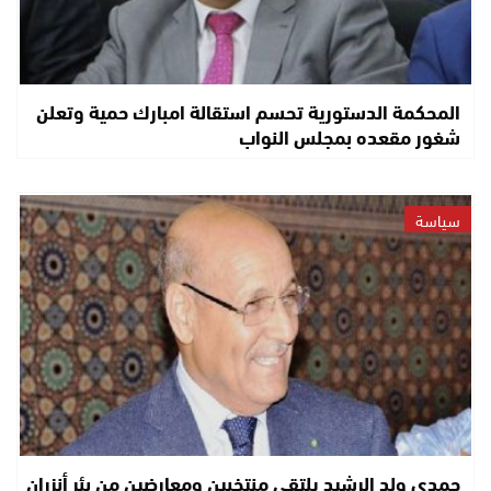
المحكمة الدستورية تحسم استقالة امبارك حمية وتعلن
شغور مقعده بمجلس النواب
سياسة
حمدي ولد الرشيد يلتقي منتخبين ومعارضين من بئر أنزران