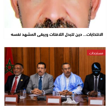
الانتخابات… حين تتبدل اللافتات ويبقى المشهد نفسه
مستجدات