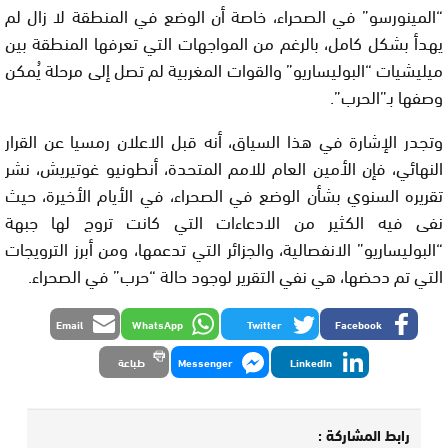
“المينورسو” في الصحراء، خاصة أن الوضع في المنطقة لا زال لم
يهدأ بشكل كامل، بالرغم من المواجهات التي تعرفها المنطقة بين
ميليشيات “البوليساريو” والقوات المغربية لم تصل إلى مرحلة يُمكن
وصفها بـ”الحرب”.
وتجدر الإشارة في هذا السياق، أنه قبل الاعلان رمسيا عن القرار
النهائي، فإن الأمين العام للامم المتحدة، أنطونيو غوتيريش، نشر
تقريره السنوي بشأن الوضع في الصحراء، في الأيام الأخيرة، حيث
نفى فيه الكثير من الادعاءات التي كانت تروج لها جبهة
“البوليساريو” الانفصالية، والجزائر التي تدعمها، ومن أبرز الترويجات
التي تم دحضها، هي نفي التقرير لوجود حالة “حرب” في الصحراء.
Email
WhatsApp
Twitter
Facebook
LinkedIn
Messenger
طباعة
رابط المشاركة :