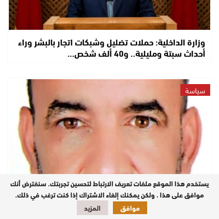
وزارة الداخلية: حملات تضليل وشبكات اتجار بالبشر وراء
أحداث سبتة ومليلية.. و40 ألف شخص…
سياسة
يستخدم هذا الموقع ملفات تعريف الارتباط لتحسين تجربتك. سنفترض أنك
موافق على هذا ، ولكن يمكنك إلغاء الاشتراك إذا كنت ترغب في ذلك.
الانتخابات… حين تتبدل اللافتات ويبقى المشهد نفسه
موافق
المزيد