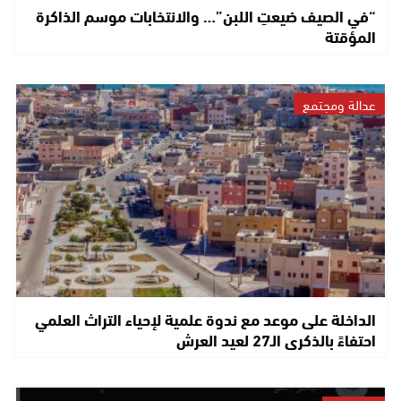
“في الصيف ضيعتِ اللبن”… والانتخابات موسم الذاكرة
المؤقتة
عدالة ومجتمع
الداخلة على موعد مع ندوة علمية لإحياء التراث العلمي
احتفاءً بالذكرى الـ27 لعيد العرش