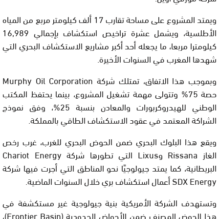
ويمتد المشروع على مساحة تقارب 17 ألف كيلومتر مربع من المياه
الأطلسية، ويشمل عشرة تراخيص استكشاف بإجمالي 16,989
كيلومترا مربعا، ما يجعله أحد أكبر مشاريع الاستكشاف البحري التي
شهدها المغرب في السنوات الأخيرة.
وبموجب هذا الاتفاق، تمتلك شركة Murphy Oil Corporation
حصة 75% وتتولى مهمة تشغيل المشروع، بينما يحتفظ المكتب
الوطني للهيدروكربورات والمعادن بنسبة 25%، وفق نموذج
الشراكة المعتمد في عقود الاستكشاف الطاقي بالمملكة.
ويقع هذا البلوك البحري ضمن الحوض البحري للغرب، غرب رخص
الغاز Rissana وLixus التي تطورها شركة Chariot Energy
البريطانية، كما يمتد جيولوجيًا نحو المناطق التي أجرت فيها شركة
SDX Energy أعمال استكشاف بري خلال السنوات الماضية.
وتستهدف الشركة الأمريكية بنية جيولوجية غير مستكشفة في
هذا الحوض المصنف ضمن الأحواض الحدودية (Frontier Basin)،