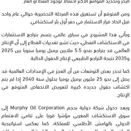
البحر وتحديد المواقع الأكثر احتمالًا لوجود النفط أو الغاز.
ومن المتوقع أن تستغرق هذه المرحلة التحضيرية حوالي عام واحد
قبل اتخاذ قرار الاستثمار في حفر أول بئر استكشافي.
ويأتي هذا المشروع في سياق عالمي يتسم بتراجع الاستثمارات
في الاستكشاف النفطي، حيث تشير تقديرات القطاع إلى أن الإنتاج
العالمي قد يتراجع بنحو 5.5 ملايين برميل يوميا سنويا بين 2025
و2035 نتيجة التراجع الطبيعي لإنتاج الحقول الحالية.
كما تحذر بعض التوقعات من أن العجز في الإمدادات العالمية قد
يصل إلى نحو 25 مليون برميل يوميا بحلول سنة 2040 إذا لم يتم
اكتشاف حقول جديدة كبيرة لتعويض الانخفاض المتوقع في
الإنتاج.
ويعد دخول شركة دولية بحجم Murphy Oil Corporation إلى
سوق الاستكشاف المغربي مؤشرا قويا على تنامي الاهتمام
الدولي بالهامش الأطلسي للمملكة، كما يعكس استراتيجية
المكتب الوطني للهيدروكربورات والمعادن الرامية إلى جذب شركات