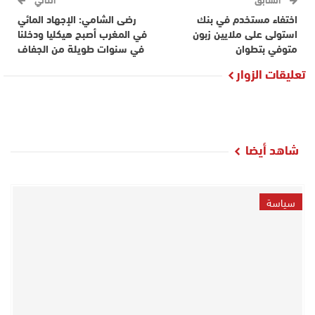
اختفاء مستخدم في بنك
رضى الشامي: الإجهاد المائي
استولى على ملايين زبون
في المغرب أصبح هيكليا ودخلنا
متوفي بتطوان
في سنوات طويلة من الجفاف
تعليقات الزوار
شاهد أيضا
سياسة