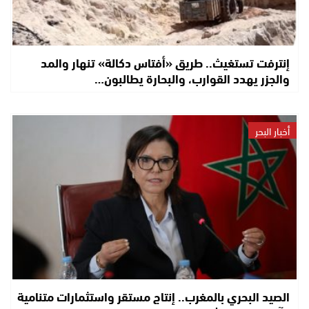
إنترفت تستغيث.. طريق «أفتاس دكالة» تنهار والمد
والجزر يهدد القوارب، والبحارة يطالبون…
أخبار البحر
الصيد البحري بالمغرب.. إنتاج مستقر واستثمارات متنامية