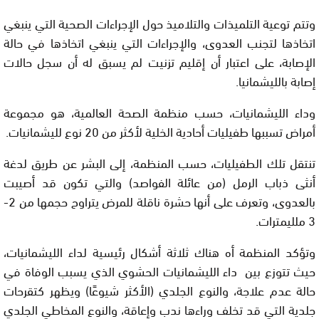
وتتم توعية التلميذات والتلاميذ حول الإجراءات الصحية التي ينبغي
اتخاذها لتجنب العدوى، والإجراءات التي ينبغي اتخاذها في حالة
الإصابة، على اعتبار أن إقليم تزنيت لم يسبق له أن سجل حالات
إصابة بالليشمانيا.
وداء الليشمانيات، حسب منظمة الصحة العالمية، هو مجموعة
أمراض تسببها طفيليات أحادية الخلية لأكثر من 20 نوع لليشمانيات.
تنتقل تلك الطفيليات، حسب المنظمة، إلى البشر عن طريق لدغة
أنثى ذباب الرمل (من عائلة الفواصد) والتي تكون قد أصيبت
بالعدوى، وتعرف على أنها حشرة ناقلة للمرض يتراوح حجمها من 2-
3 ملليمترات.
وتؤكد المنظمة أه هناك ثلاثة أشكال رئيسية لداء الليشمانيات،
حيث تتوزع بين داء الليشمانيات الحشوي الذي يسبب الوفاة في
حالة عدم علاجة، والنوع الجلدي (الأكثر شيوعًا) ويظهر كتقرحات
جلدية التي قد تخلف وراءها ندب وإعاقة، والنوع المخاطي الجلدي