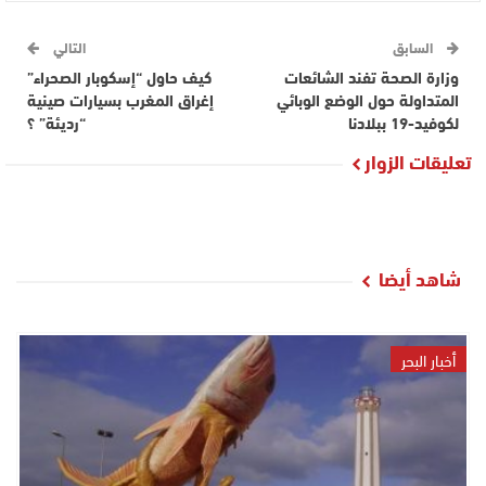
السابق
التالي
وزارة الصحة تفند الشائعات
كيف حاول “إسكوبار الصحراء”
المتداولة حول الوضع الوبائي
إغراق المغرب بسيارات صينية
لكوفيد-19 ببلادنا
“رديئة” ؟
تعليقات الزوار
شاهد أيضا
أخبار البحر