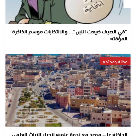
“في الصيف ضيعتِ اللبن”… والانتخابات موسم الذاكرة
المؤقتة
عدالة ومجتمع
الداخلة على موعد مع ندوة علمية لإحياء التراث العلمي