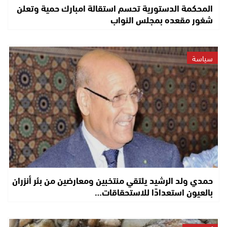
المحكمة الدستورية تحسم استقالة امبارك حمية وتعلن
شغور مقعده بمجلس النواب
سياسة
حمدي ولد الرشيد يلتقي منتخبين ومعارضين من بئر أنزران
بالعيون استعدادًا للاستحقاقات…