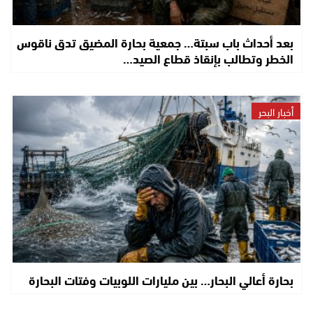
بعد أحداث باب سبتة… جمعية بحارة المضيق تدق ناقوس
الخطر وتطالب بإنقاذ قطاع الصيد…
أخبار البحر
بحارة أعالي البحار… بين مليارات اللوبيات وفتات البحارة