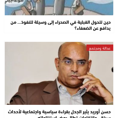
حين تتحول القبلية في الصحراء إلى وسيلة للنفوذ… من
يدافع عن الضعفاء؟
عدالة ومجتمع
حسن أوريد يثير الجدل بقراءة سياسية واجتماعية لأحداث
سبتة.. وانتقادات تطال بعض استنتاجاته