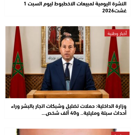
النشرة اليومية لمبيعات الاخطبوط ليوم السبت 1
غشت2026
أخبار وطنية
وزارة الداخلية: حملات تضليل وشبكات اتجار بالبشر وراء
أحداث سبتة ومليلية.. و40 ألف شخص…