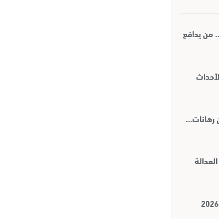
… من يدافع
لأحداث
العدالة