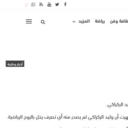
قافة وفن
رياضة
المزيد
أخبار وطنية
د الركراكي.