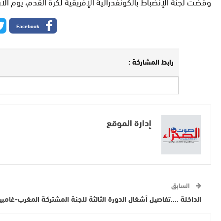
وقضت لجنة الإنضباط بالكونفدرالية الإفريقية لكرة القدم، يوم الأربعاء 24 يناير 2024، بتوقيف مدرب المنتخب المغربي وليد الركراكي لأربع مباريات، منها مبارتان مع 
Facebook
رابط المشاركة :
إدارة الموقع
السابق
الداخلة ….تفاصيل أشغال الدورة الثالثة للجنة المشتركة المغرب-غامبيا