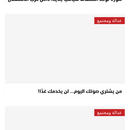
عدالة ومجتمع
من يشتري صوتك اليوم… لن يخدمك غدًا!
عدالة ومجتمع