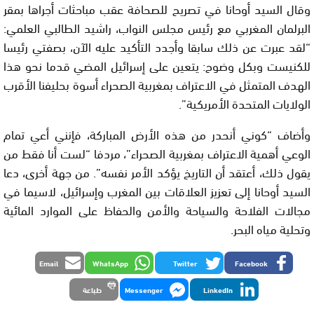
وقال السيد أوحانا في تصريح للصحافة عقب مباحثات أجراها بمقر
البرلمان المغربي مع رئيس مجلس النواب، راشيد الطالبي العلمي:
“لقد عبرت عن ذلك سابقا وأجدد التأكيد عليه الآن، بصفتي رئيسا
للكنيست وبكل وضوح: يتعين على إسرائيل المضي قدما نحو هذا
الهدف المتمثل في الاعتراف بمغربية الصحراء أسوة بحليفنا الأقرب
الولايات المتحدة الأمريكية”.
وأضاف “كوني أنحدر من هذه الأرض المباركة، فإنني أعي تمام
الوعي أهمية الاعتراف بمغربية الصحراء”، مردفا “لست أنا فقط من
يقول ذلك، أعتقد أن التاريخ يؤكد الأمر نفسه”. من جهة أخرى، دعا
السيد أوحانا إلى تعزيز العلاقات بين المغرب وإسرائيل، لاسيما في
مجالات الفلاحة والسياحة والأمن والحفاظ على الموارد المائية
وتحلية مياه البحر.
Email
WhatsApp
Twitter
Facebook
LinkedIn
Messenger
طباعة