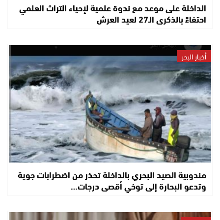
الداخلة على موعد مع ندوة علمية لإحياء التراث العلمي
احتفاءً بالذكرى الـ27 لعيد العرش
أخبار البحر
مندوبية الصيد البحري بالداخلة تحذر من اضطرابات جوية
وتدعو البحارة إلى توخي أقصى درجات…