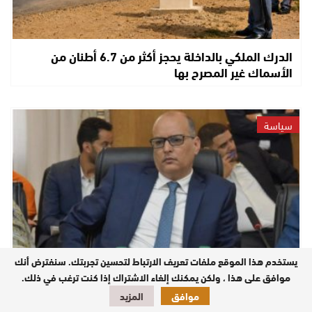
الدرك الملكي بالداخلة يحجز أكثر من 6.7 أطنان من
الأسماك غير المصرح بها
سياسة
يستخدم هذا الموقع ملفات تعريف الارتباط لتحسين تجربتك. سنفترض أنك
موافق على هذا ، ولكن يمكنك إلغاء الاشتراك إذا كنت ترغب في ذلك.
حم أهل بابا لـ”صوت الصحراء”: خياري السياسي محسوم
موافق
المزيد
داخل حزب الأصالة والمعاصرة…