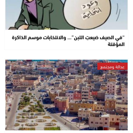
“في الصيف ضيعتِ اللبن”… والانتخابات موسم الذاكرة
المؤقتة
عدالة ومجتمع