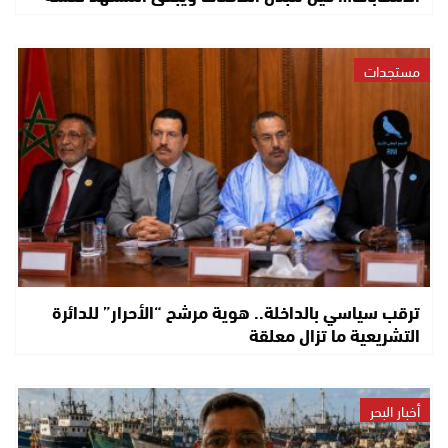
مستجدات
ترقب سياسي بالداخلة.. هوية مرشح “الأحرار” للدائرة
التشريعية ما تزال معلقة
أخبار البحر