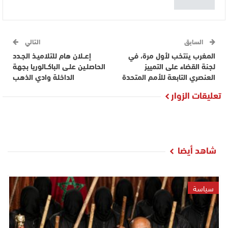
السابق
التالي
المغرب ينتخب لأول مرة، في
إعــلان هام للتلاميـذ الجـدد
لجنة القضاء على التمييز
الحاصلـين علـى الباكــالوريا بجهة
العنصري التابعة للأمم المتحدة
الداخلة وادي الذهب
تعليقات الزوار
شاهد أيضا
سياسة