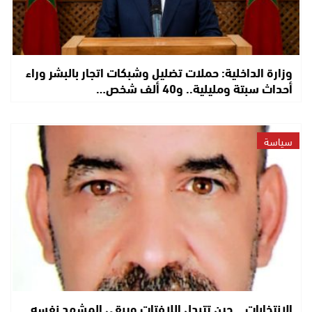
وزارة الداخلية: حملات تضليل وشبكات اتجار بالبشر وراء
أحداث سبتة ومليلية.. و40 ألف شخص…
سياسة
الانتخابات… حين تتبدل اللافتات ويبقى المشهد نفسه