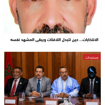
الانتخابات… حين تتبدل اللافتات ويبقى المشهد نفسه
مستجدات