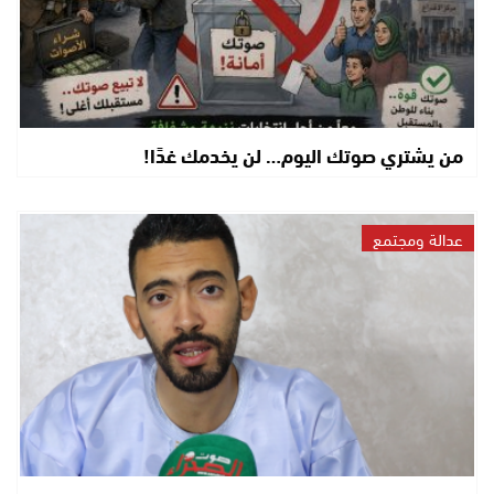
من يشتري صوتك اليوم… لن يخدمك غدًا!
عدالة ومجتمع