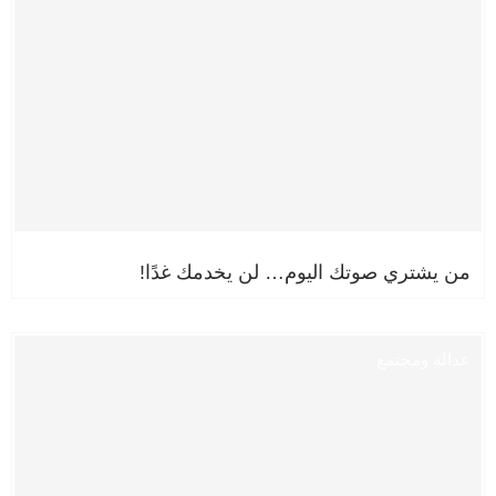
من يشتري صوتك اليوم… لن يخدمك غدًا!
عدالة ومجتمع