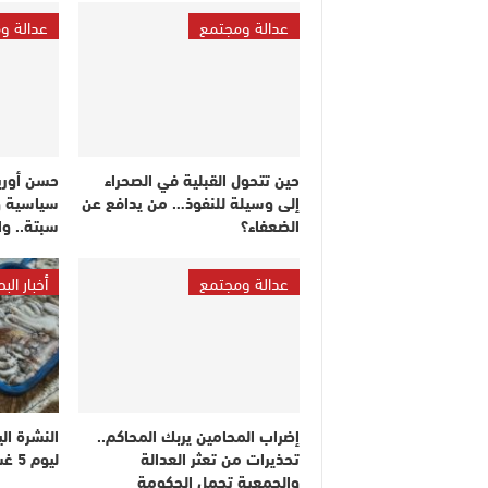
عدالة ومجتمع
عدالة و
حين تتحول القبلية في الصحراء
حسن أوريد
إلى وسيلة للنفوذ… من يدافع عن
سياسية و
الضعفاء؟
سبتة.. و
عدالة ومجتمع
أخبار البح
إضراب المحامين يربك المحاكم..
النشرة ال
تحذيرات من تعثر العدالة
ليوم 5 غشت 2026
والجمعية تحمل الحكومة