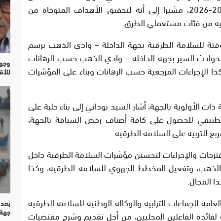
الاستراتيجية الوطنية للسلامة الطرقية 2017-2026، مشيرا إلى أنه لتحقيق الأهداف المتوخاة من
جية من فئات مستعملي الطرق.
قتة للسلامة الطرقية بجهة الداخلة – وادي الذهب برسم
لحوادث السير بجهة الداخلة – وادي الذهب حسب الرهانات
وجوه
جه، وكذا الإجراءات المرجعية حسب الرهانات وبناء على المؤشرات
للأق
ت الأولوية بالجهة، أشار السيد بوداني إلى بناء حلبة على
امتحان التطبيقي للحصول على كافة أصناف رخص السياقة بالجهة،
قترحات والإجراءات لتحسين مؤشرات السلامة الطرقية داخل
 الذهب، وتفعيل المخطط الجهوي للسلامة الطرقية، وكذا
ا المجال.
امة للجماعات الترابية والوكالة الوطنية للسلامة الطرقية
بعد 
جهة
ية لفائدة الفاعلين المحليين، من أجل تقديم وشرح مقتضيات