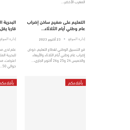
المغرب الأخضر،…
التعليم على صفيح ساخن إضراب
البحرية ا
عام وطني أيام الثلاثاء…
قاربا يقل 54 مرشحا للهجرة
23 أكتوبر 2023
إدارة الموقع
إدارة الموق
قرر التنسيق الوطني لقطاع التعليم، خوض
علم لدى مص
إضراب عام وطني أيام الثلاثاء والأربعاء
للبحرية المل
والخميس 24 و25 و26 أكتوبر الجاري،…
اعترضت، مس
حوالي 50…
بأقلامكم
بأقلامكم