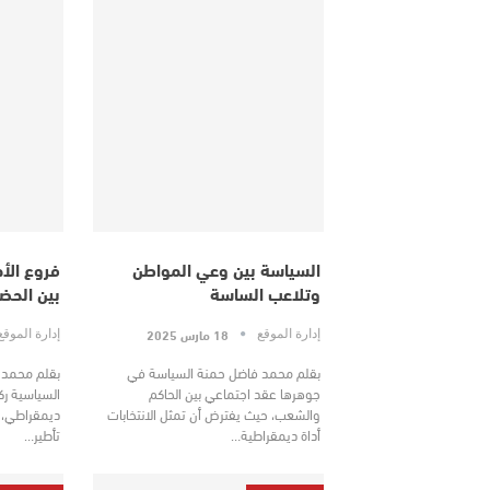
السياسة بين وعي المواطن
فروع الأح
وتلاعب الساسة
بين الح
18 مارس 2025
إدارة الموقع
إدارة الموق
بقلم محمد فاضل حمنة السياسة في
بقلم محمد ف
جوهرها عقد اجتماعي بين الحاكم
السياسية رك
والشعب، حيث يفترض أن تمثل الانتخابات
ديمقراطي، ح
أداة ديمقراطية…
تأطير…