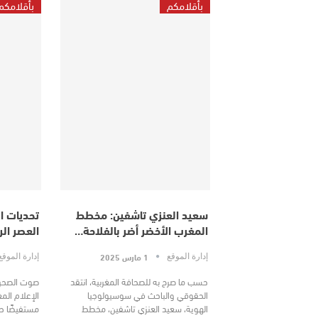
بأقلامكم
بأقلامكم
سعيد العنزي تاشفين: مخطط
تحديات ا
المغرب الأخضر أضر بالفلاحة…
العصر الر
1 مارس 2025
إدارة الموقع
إدارة الموق
حسب ما صرح به للصحافة المغربية، انتقد
صوت الصحرا
الحقوقي والباحث في سوسيولوجيا
الإعلام المغ
الهوية، سعيد العنزي تاشفين، مخطط
مستفيضًا حو