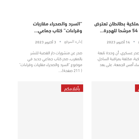
لملكية بطانطان تعترض
“السرد والصحراء مقاربات
…
وقراءات” كتاب جماعي…
14 أكتوبر 2023
3 أكتوبر 2023
ع
إدارة الموقع
در عسكري، أن وحدة تابعة
صدر عن منشورات دار القصبة للنشر
كية، مكلفة بمراقبة الساحل،
بالمغرب، صدر كتاب جماعي جديد في
اء أمس الجمعة، على بعد
موضوع "السرد والصحراء مقاربات وقراءات"
( 211 صفحة)،…
بأقلامكم