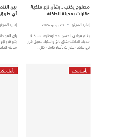
مصلوح يكتب ..بشأن نزع ملكية
بين التن
عقارات بمدينة الداخلة…
أي طريق 
23 يوليو 2026
إدارة الموقع
إدارة الموق
بقلم مولاي الحسن امصلوحتابعت ساكنة
راي المواط
مدينة الداخلة بقلق بالغ واستياء عميق قرار
يثير قرار نز
نزع ملكية عقارات بأحياء كاملة، ظل…
مدينة الداخ
بأقلامكم
بأقلامكم