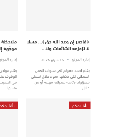
﴿فاصبر إن وعد الله حق﴾… مسار
ملاحظة ح
لا تزعزعه الشائعات ولا…
موجّهة إ
15 فبراير 2026
إدارة الموقع
إدارة الموق
بقلم احمد حمولم تكن سنوات العمل
بقلم مولاي
الميداني التي خضتها، سواء خلال تحملي
الوقوف عند 
مسؤولية رئاسة فيدرالية مهنية أو من
في المغرب،
خلال…
نفسها…
بأقلامكم
بأقلامكم