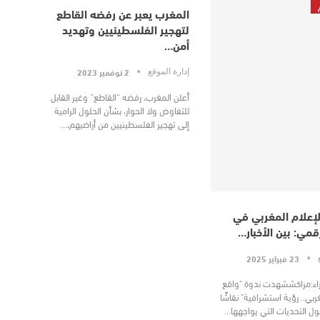
المغرب يعبر عن رفضه القاطع
لتهجير الفلسطينيين وتهديد
أمن…
2 نوفمبر 2023
إدارة الموقع
أعلن المغرب، رفضه “القاطع” وغير القابل
للتفاوض ولا الحوار، بشأن الحلول الرامية
إلى تهجير الفلسطينيين من أراضيهم،…
لإعلام المغربي في
قمي: بين الأخبار…
23 فبراير 2025
ع
ء:مراكششهدت ندوة "واقع
ربي.. رؤية استشرافية" نقاشًا
ل التحديات التي يواجهها…