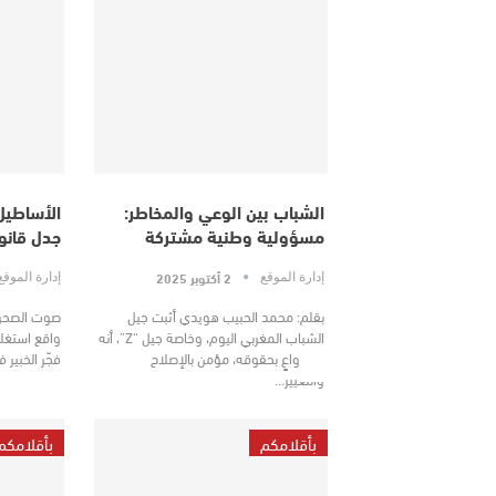
الشباب بين الوعي والمخاطر:
الأساطيل
مسؤولية وطنية مشتركة
جدل قانو
2 أكتوبر 2025
إدارة الموقع
إدارة الموق
بقلم: محمد الحبيب هويدي أثبت جيل
صوت الصحراء
الشباب المغربي اليوم، وخاصة جيل “Z”، أنه
واقع استغلال
جيل واعٍ بحقوقه، مؤمن بالإصلاح
فجّر الخبير
والتغيير…
بأقلامكم
بأقلامكم