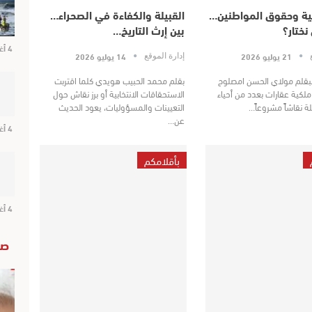
مية وحقوق المواطنين…
القبيلة والكفاءة في الصحراء…
نختار؟
بين إرث التاريخ…
4 أغسطس 2026
21 يوليو 2026
14 يوليو 2026
ع
إدارة الموقع
نبقلم مولاي الحسن امصلوح
بقلم محمد الحبيب هويدي كلما اقتربت
ع ملكية عقارات بعدد من أحياء
الاستحقاقات الانتخابية أو برز نقاش حول
لة نقاشاً مشروعاً…
التعيينات والمسؤوليات، يعود الحديث
عن…
4 أغسطس 2026
بأقلامكم
4 أغسطس 2026
صو