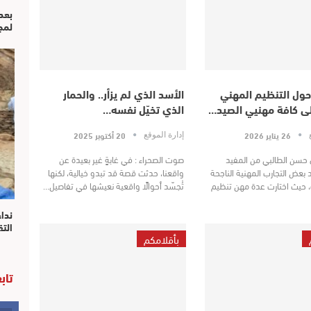
بعد
لمج
ول التنظيم المهني
الأسد الذي لم يزأر.. والحمار
لى كافة مهنيي الصيد…
الذي تخيّل نفسه…
26 يناير 2026
20 أكتوبر 2025
ع
إدارة الموقع
 حسن الطالبي من المفيد
صوت الصحراء : في غابةٍ غير بعيدة عن
بعض التجارب المهنية الناجحة
واقعنا، حدثت قصة قد تبدو خيالية، لكنها
 حيث اختارت عدة مهن تنظيم
تُجسّد أحوالًا واقعية نعيشها في تفاصيل…
نداء
الت
بأقلامكم
تاب