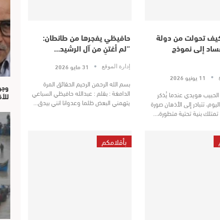
 كيف تحولت من دولة
حافيظي يفجرها من طانطان:
فساد إلى نموذج
“لم أغتنِ من آل الرشيد…
31 مايو 2026
إدارة الموقع
11 يونيو 2026
ع
بسم الله الرحمن الرحيم الحقائق المرة
وجو
الدامغة : بقلم : عبدالله حافيظي السباعي
لحبيب هويدي عندما يُذكر
للأ
يتهمني البعض ظلما وعدوانا انني بيدق…
اليوم، تتبادر إلى الأذهان صورة
تمتلك بنية تحتية متطورة،…
بأقلامكم