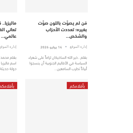
مَن لم يصوِّت باللون صوَّت
ماليزيا..
بغيره؛ تعددت الأحزاب
تعاني ال
والشخص…
عالمي…
14 يوليو 2026
إدارة الموقع
إدارة الموق
بقلم ..خير الله الساخيكان لزاماً على شعراء
بقلم محمد ا
السياسة في الأقاليم الجنوبية أن ينسجوا
اسم ماليزيا 
أبياتاً تطرب السامعين…
دولة حديثة 
بأقلامكم
بأقلامكم