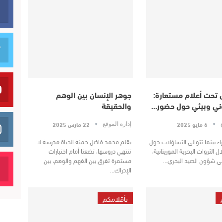
 تحت أعلام مستعارة:
جوهر الإنسان بين الوهم
ني وبيئي حول حضور…
والحقيقة
6 مايو 2025
22 مارس 2025
ع
إدارة الموقع
 بينما تتوالى التساؤلات حول
بقلم محمد فاضل حمنة الحياة مدرسة لا
 الثروات البحرية الموريتانية،
تنتهي دروسها، تضعنا أمام اختبارات
 في شؤون الصيد البحري…
مستمرة تفرق بين الفهم والوهم، بين
الإدراك…
بأقلامكم