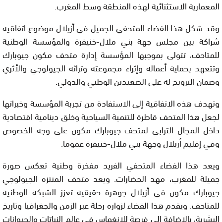
المعمارية الاستثنائية لهذه المنطقة وسط المغرب.
وقد شكل هذا الفضاء المتحفي الجميل في أزيلال موضوع اتفاقية
شراكة بين مجلس جهة بني ملال-خنيفرة والمؤسسة الوطنية
للمتاحف، تتولى بموجبها المؤسسة إدارة متحف مكون جيوبارك
وتتعهد بحماية أعماله وإثراء مجموعته وتراثه الجيولوجي والأثري
وضمان الترويج له على الصعيدين الوطني والدولي.
وتهدف هذه الاتفاقية إلى الاستفادة من تجربة المؤسسة وخبراتها
لجعل هذا المتحف قاطرة للتنمية السياحية وخلق دينامية اقتصادية
داخل المجال الترابي لمتحف جيوبارك مكون على وجه الخصوص
وفي إقليم أزيلال وجهة بني ملال-خنيفرة عموما.
ويعد هذا الفضاء المتحفي الفريد مفخرة وطنية تعكس صورة
جميلة للمغرب، مهد الحضارات. ويعد متحف المنتزه الجيولوجي
جيوبارك مكون في أزيلال جوهرة حقيقية تعزز الشبكة الوطنية
للمتاحف. ويقدم هذا الفضاء لزواره رحلة عبر الزمن والجغرافيا وتاريخ
البشرية، بالإضافة إلى فرصة للانغماس في عالم النباتات والحيوانات