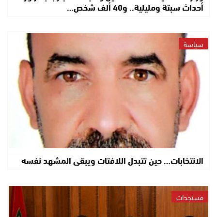
أحداث سبتة ومليلية.. و40 ألف شخص…
سياسة
الانتخابات… حين تتبدل اللافتات ويبقى المشهد نفسه
مستجدات