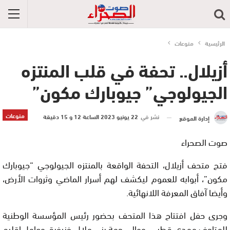
الرئيسية
منوعات
أزيلال.. تحفة في قلب المنتزه
الجيولوجي” جيوبارك مكون”
منوعات
نشر في
22 يونيو 2023 الساعة 12 و 15 دقيقة
إدارة الموقع
صوت الصحراء
فتح متحف أزيلال، التحفة الواقعة بالمنتزه الجيولوجي “جيوبارك
مكون”، أبوابه للعموم ليكشف لهم أسرار الماضي وثروات الأرض،
وأيضا آفاق المعرفة اللانهائية.
وجرى حفل افتتاح هذا المتحف بحضور رئيس المؤسسة الوطنية
للمتاحف مهدي قطبي، ووالي جهة بني ملال-خنيفرة، وعامل إقليم