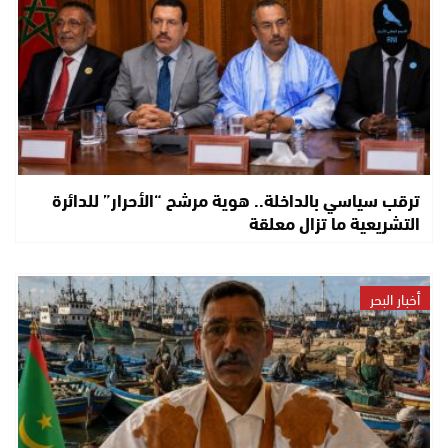
ترقب سياسي بالداخلة.. هوية مرشح “الأحرار” للدائرة
التشريعية ما تزال معلقة
أخبار البحر