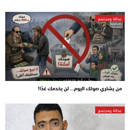
عدالة ومجتمع
من يشتري صوتك اليوم… لن يخدمك غدًا!
عدالة ومجتمع