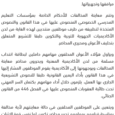
مرافقها وتجهيزاتها.
وتتم معاينة المخالفات للأحكام الخاصة بمؤسسات التعليم
المدرسي الخصوصي المنصوص عليها في هذا القانون والنصوص
المتخذة لتطبيقه من طرف موظفين منتدبين لهذه الغاية من لدن
الأكاديميات الجهوية للتربية والتكوين طبقا للتشريع المتعلق
بتحليف الأعوان ومحرري المحاضر.
ويزاول هؤلاء الأعوان المحلفون مهامهم حاملين لبطاقة انتداب
مسلمة من لدن الأكاديمية المعنية ويحررون محاضر معاينة
المخالفات ويوجهونها إلى الأكاديمية يقوم الموظفون المشار إليها
في هذا القانون بأداء اليمين القانونية طبقا للنصوص التشريعية
الجاري بها العمل، يلزمون خلال أداء مهامهم بكتمان السر المهني
تحت طائبة العقوبات المنصوص عليها في الفصل 446 من القانون
الجنائي.
ويتعين على الموظفين المحلفين في حالة معاينتهم لأية مخالفة
بمناسبة قيامهم بمهامهم تحرير محاضر تكوين لها نفس قوة الاثبات