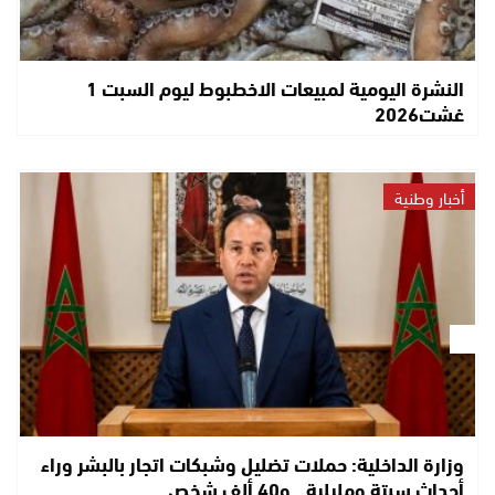
النشرة اليومية لمبيعات الاخطبوط ليوم السبت 1
غشت2026
أخبار وطنية
وزارة الداخلية: حملات تضليل وشبكات اتجار بالبشر وراء
أحداث سبتة ومليلية.. و40 ألف شخص…