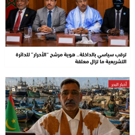
ترقب سياسي بالداخلة.. هوية مرشح “الأحرار” للدائرة
التشريعية ما تزال معلقة
أخبار البحر