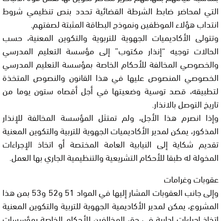
التي لمحاضر ضابط الشرطة القضائية تحدد بنص تنظيمي شروط
انتداب هؤلاء الموظفين ونموذج البطاقة المثبتة لصفتهم.
وتتولى الأكاديميات الجهوية للتربوية والتكوين المعنية، حسب
الحالات توجيه “إنذار مكتوب” إلى مؤسسة التعليم المدرسي
والخصوصي المخالفة للأحكام الخاصة بمؤسسة التعليم المدرسي
الخصوصي المنصوص عليها في هذا القانون والنصوص المتخذة
لتطبيقه، قصد توسية وضعيتها في أجل أقصاه ستون يوما من
تاريخ التوصل بالانذار.
وإذا انصرم هذا الأجل، ولم تمتثل المؤسسة المخالفة للإنذار
المذكور، يمكن لمدير الأكاديميات الجهوية للتربية والتكوين المعنية
تقديم شكاية إلى النيابية العامة المختصة أو اتخاذ الإجراءات
المخولة له طبقا للأحكام التشريعية والتنظيمية الجاري بها العمل.
عقوبات وغرامات
وإلى جانب العقوبات المشار إليها في المواد 51 و52 و53 بمن هذا
المشروع، يمكن لمدير الأكاديمية الجهوية للتربية والتكوين المعنية
اتخاذ اجراءات إدارية في حق المخالفين للأحكام الخاصة بمؤسسات