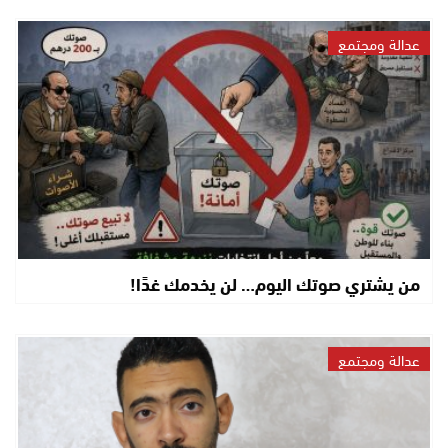
عدالة ومجتمع
من يشتري صوتك اليوم… لن يخدمك غدًا!
عدالة ومجتمع