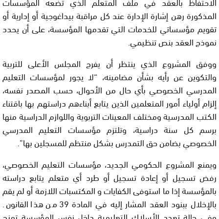
الاحتفاظ بالعقد في ملف المتعلم الذي تضعه المؤسسات
المذكورة رهن إشارة الإدارة عند كل مراقبة بيداغوجية أو إدارية أو
تقويم مؤسساتي للخدمات التي تقدمها المؤسسة، على أن يحدد
نموذج العقد بنص تنظيمي.
ووفق المشروع الذي ينتظر أن يفرج المجلس الأعلى للتربية
والتكوين عن رأيه بشأن مضامينه، “لا يجور لمؤسسات التعليم
المدرسي الخصوصي بأي حال من الأحوال، حسب المصدر نفسه،
إلزام أولياء أمور المتعلمين الذين يتابع أبناءهم دراستهم بها باقتناء
الكتب المدرسية ومختلف المعينات التربوية واللوازم الدراسية منها
برسم كل سنة دراسية، وتلتزم مؤسسات التعليم المدرسي
الخصوصي بضامن حق التمدرس بشكل منتظم للمسجلين بها”.
ويمنع المشروع الحكومي الجديد، مؤسسات التعليم الخصوصي،
رفض تسجيل أو إعادة تسجيل أو طرد أي متعلم يتابع دراسته
بالمؤسسة إذا ما استوفى الكفايات و المكتسبات اللازمة أو لم يقم
بالإخلال ببنود العقد المشار إليه في المادة 39 من هذا القانون.
وفي حالة تعدد الأسلاك التعليمية داخل نفس المؤسسة تمنح