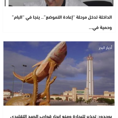
الداخلة تدخل مرحلة “إعادة التموضع”.. ينجا في “البام”
وحمية في…
أخبار البحر
بوجدور: تحذير للبحارة ومنع إبحار قوارب الصيد التقليدي