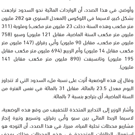
وأوضح، في هذا الصدد، أن الواردات المائية نحو السدود تراجعت
بشكل كبير، لاسيما في اللوكوس (المعدل السنوي هو 282 مليون
متر مكعب وهذه السنة دخلت 23 مليون متر مكعب) وملوية (311
مليون متر مكعب السنة الماضية، مقابل 121 مليون) وسبو (758
مليون متر مكعب، مقابل 90 مليون) وأبي رقراق (147 مليون متر
مكعب مقابل 14 مليون) وأم الربيع (694 مليون متر مكعب مقابل
195 مليون) وتانسيفت (890 مليون متر مكعب مقابل 141
مليون).
وقال إن هذه الوضعية أثرت على نسبة ملء السدود التي لا تتجاوز
اليوم معدل 23.5 بالمائة، مقابل 31 بالمائة في نفس الفترة من
السنة الماضية، أي بتراجع بنسبة 7 بالمائة.
وأشار الوزير إلى التدابير المتخذة للتخفيف من وقع هذه الوضعية،
لاسيما الربط المائي بين سبو وأبي رقراق، وتسريع وتيرة إنجاز
مشاريع محطات تحلية المياه، مبرزا، في هذا الصدد، أن التوجه هو
استعمال الطاقات المتجددة في هذه المحطات وذلك بهدف