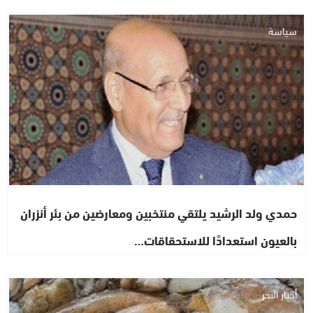
سياسة
حمدي ولد الرشيد يلتقي منتخبين ومعارضين من بئر أنزران
بالعيون استعدادًا للاستحقاقات…
أخبار البحر