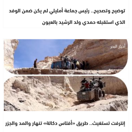
توضيح وتصحيح.. رئيس جماعة أمليلي لم يكن ضمن الوفد
الذي استقبله حمدي ولد الرشيد بالعيون
أخبار البحر
إنترفت تستغيث.. طريق «أفتاس دكالة» تنهار والمد والجزر