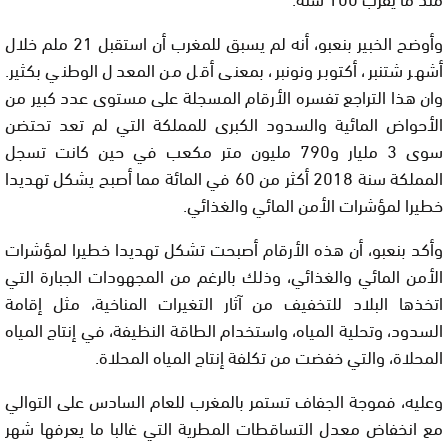
وأوضح الخبير بنعبو، أنه لم يسبق للمغرب أن استقبل 21 ملم خلال
أشهر شتنبر، أكتوبر ونونبر، بمعنى أقل من المعدل الوطني بكثير.
وان هذا التراجع تفسره الأرقام المسجلة على مستوى عدد كبير من
الأحواض المائية والسدود الكبرى للمملكة التي لم تعد تحتضن
سوى 3 مليار و790 مليون متر مكعب في حين كانت تسجل
المملكة سنة 2018 أكثر من 60 في المائة مما أصبح يشكل تهديدا
خطيرا لمؤشرات الأمن المائي والغذائي.
وأكد بنعبو، أن هذه الأرقام أصبحت تشكل تهديدا خطيرا لمؤشرات
الأمن المائي والغذائي، وذلك بالرغم من المجهودات الجبارة التي
اتخذها البلاد للتخفيف من آثار التغيرات المناخية، مثل إقامة
السدود، وتحلية المياه، واستخدام الطاقة النظيفة، في إنتاج المياه
المحلاة، والتي خفضت من تكلفة إنتاج المياه المحلاة.
وعليه، فموجة الجفاف تستمر بالمغرب للعام السادس على التوالي
مع انخفاض معدل التساقطات المطرية التي غالبا ما يعرفها شهر