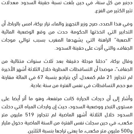
دجنبر من كل سنة، في حين بلغت نسبة حقينة السدود معدلات
تثير الكثير من الفزع.
وفي هذا الصدد، صرح وزير التجهيز والماء، نزار بركة، امس بالرباط، أن
التدابير التي اتخذتها الحكومة حدت من وقع الوضعية المائية
“الصعبة” الراهنة التي يشهدها المغرب بسبب توالي موجات
الجفاف، والتي أثرت على حقينة السدود.
وقال بركة، “دخلنا مرحلة دقيقة بعد ثلاث سنوات متتالية من
الجفاف”، موضحا أن التساقطات المطرية خلال الثلاثة أشهر الأخيرة
لم تتجاوز 21 ملم كمعدل، أي بتراجع بنسبة 67 في المائة مقارنة
مع حجم التساقطات في نفس الفترة من سنة عادية.
وأشار إلى أن درجات الحرارة كانت مرتفعة، وهو ما أثر أيضا على
مستوى التبخر ووضعية السدود، حيث إن واردات المياه التي دخلت
السدود خلال الثلاثة أشهر الماضية لم تتجاوز 519 مليون متر
مكعب، في حين سجلت نفس الفترة من السنة الماضية دخول مليار
و500 مليون متر مكعب، ما يعني تراجعا بنسبة الثلثين.