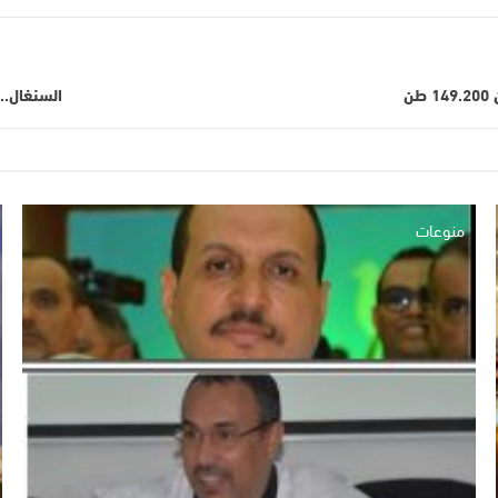
السنغال..
منوعات