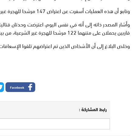
وتابع أن هذه العمليات أسفرت عن اعتراض 147 مرشحا للهجرة غير الشرعية، من بينهم 103 ينحدرون من بلدان إفريقيا جنوب الصحراء و 44 مغربيا.
قاربين يحملان على متنهما 122 مرشحا للهجرة غير الشرعية، من بينهم 84 ينحدرون من بلدان إفريقيا جنوب الصحراء و 38 مغربيا.
وخلص البلاغ إلى أن الأشخاص الذين تم اعتراضهم تلقوا الإسعافات 
Facebook
رابط المشاركة :