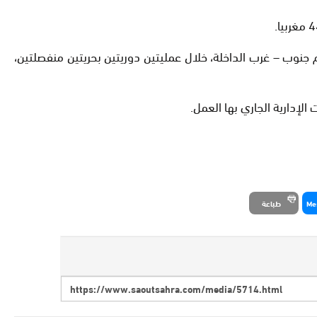
در ذاته إلى أنه في نفس اليوم، اعترضت وحدتان قتاليتان تابعتان للبحرية الملكية، على بعد 37 كلم غرب طانطان و 122 كلم جنوب – غرب الداخلة، خلال عمليتين دوريتين بحريتين منفصلتين،
لإدارية الجاري بها العمل.
Me
طباعة