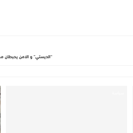
“الديستي” و الامن يحبطان محا
سياسة