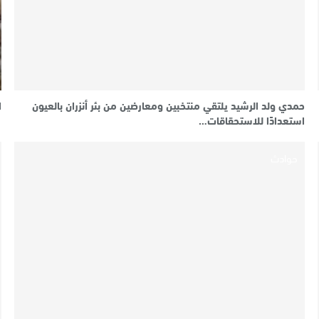
حمدي ولد الرشيد يلتقي منتخبين ومعارضين من بئر أنزران بالعيون
ا
استعدادًا للاستحقاقات…
حوادث