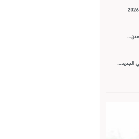
 متن…
ي الجديد…