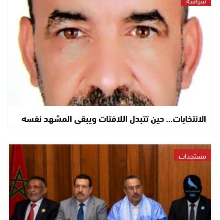
الانتخابات… حين تتبدل اللافتات ويبقى المشهد نفسه
مستجدات