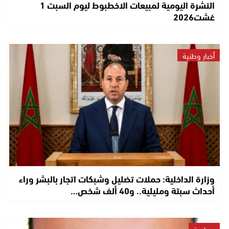
النشرة اليومية لمبيعات الاخطبوط ليوم السبت 1
غشت2026
أخبار وطنية
وزارة الداخلية: حملات تضليل وشبكات اتجار بالبشر وراء
أحداث سبتة ومليلية.. و40 ألف شخص…
سياسة