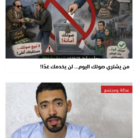
من يشتري صوتك اليوم… لن يخدمك غدًا!
عدالة ومجتمع