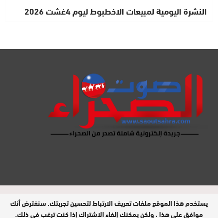
النشرة اليومية لمبيعات الاخطبوط ليوم 4غشت 2026
مدير النشر : محمد الحبيب هويدي / جميع
يستخدم هذا الموقع ملفات تعريف الارتباط لتحسين تجربتك. سنفترض أنك
الحقوق محفوظة © 2026
موافق على هذا ، ولكن يمكنك إلغاء الاشتراك إذا كنت ترغب في ذلك.