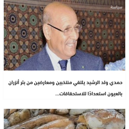
سياسة
حمدي ولد الرشيد يلتقي منتخبين ومعارضين من بئر أنزران
بالعيون استعدادًا للاستحقاقات…
أخبار البحر