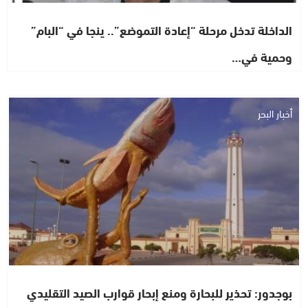
الداخلة تدخل مرحلة “إعادة التموضع”.. ينجا في “البام”
وحمية في…
أخبار البحر
بوجدور: تحذير للبحارة ومنع إبحار قوارب الصيد التقليدي