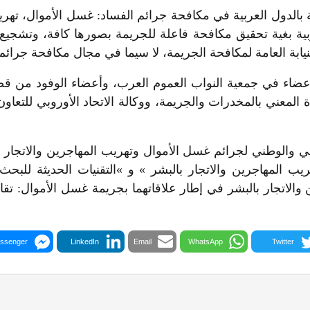
بالدول العربية في مكافحة جرائم الفساد: غسل الأموال، تهريب 
بية بغية تحقيق مكافحة فاعلة للجريمة بصورها كافة، وتشجيع ال
نيابة العامة لمكافحة الجريمة، لا سيما في مجال مكافحة جرائم 
عضاء في جمعية النواب العموم العرب، وأعضاء الوفود من قضاة 
لمعني بالمخدرات والجريمة، ووكالة الاتحاد الأوروبي للتعاون
دولي والوطني لجرائم غسل الأموال وتهريب المهاجرين والاتجار
 المهاجرين والاتجار بالبشر » و »التقنيات الحديثة للبحث
ن والاتجار بالبشر في إطار علاقاتهما بجريمة غسل الأموال: تق
ssenger
LinkedIn
Email
WhatsApp
Twitter