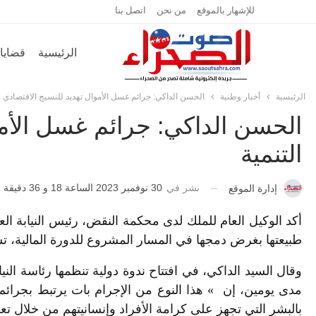
للإشهار بالموقع
من نحن
اتصل بنا
الرئيسية
قضايا 
الرئيسية
أخبار وطنية
الحسن الداكي: جرائم غسل الأموال تهديد للنسيج الاقتصادي و
الحسن الداكي: جرائم غسل الأمو
التنمية
نشر في
30 نوفمبر 2023 الساعة 18 و 36 دقيقة
إدارة الموقع
أكد الوكيل العام للملك لدى محكمة النقض، رئيس النيابة ا
طبيعتها بغرض دمجها في المسار المشروع للدورة المالية، تش
وقال السيد الداكي، في افتتاح ندوة دولية تنظمها رئاسة ال
مدى يومين، إن » هذا النوع من الإجرام بات يرتبط بجرائم
بالبشر التي تجهز على كرامة الأفراد وإنسانيتهم من خلال