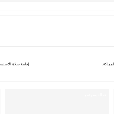
لمملكة.
إقامة صلاة الاستسق
عدالة ومجتمع