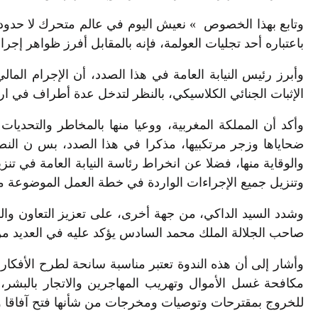
وتابع بهذا الخصوص » نعيش اليوم في عالم متحرك لا حدود في
باعتباره أحد تجليات العولمة، فإنه بالمقابل أفرز ظواهر إجرا
وأبرز رئيس النيابة العامة في هذا الصدد، أن الإجرام الما
الإثبات الجنائي الكلاسيكي، بالنظر لتدخل عدة أطراف في ار
وأكد أن المملكة المغربية، ووعيا منها بالمخاطر والتحدي
ضحاياها وزجر مرتكبيها، مذكرا في هذا الصدد، بس ن النصو
والوقاية منها، فضلا عن انخراط رئاسة النيابة العامة في ت
وتنزيل جميع الإجراءات الواردة في خطة العمل الموضوعة 
وشدد السيد الداكي، من جهة أخرى، على تعزيز التعاون والش
صاحب الجلالة الملك محمد السادس يؤكد عليه في العديد من
وأشار إلى أن هذه الندوة تعتبر مناسبة سانحة لطرح الأفكار
مكافحة غسل الأموال وتهريب المهاجرين والاتجار بالبشر،
للخروج بمقترحات وتوصيات ومخرجات من شأنها فتح آفاقا واعد