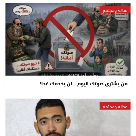
عدالة ومجتمع
من يشتري صوتك اليوم… لن يخدمك غدًا!
عدالة ومجتمع