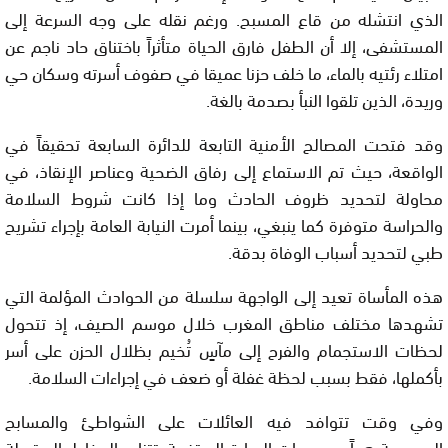
الذي انتشله من قاع المسبح. ورغم نقله على وجه السرعة إلى
المستشفى، إلا أن الطفل فارق الحياة متأثراً باختناق حاد ناجم عن
امتلاء رئتيه بالماء، ما خلف حزنا عميقا في صفوف أسرته وسكان حي
وريدة، الذين تلقوا النبأ بصدمة بالغة.
وقد فتحت المصالح الأمنية التابعة للدائرة السابعة تحقيقاً في
الواقعة، حيث تم الاستماع إلى رفاق الضحية وعناصر الإنقاذ، في
محاولة لتحديد ظروف الحادث وما إذا كانت شروط السلامة
والحراسة متوفرة كما ينبغي، بينما أمرت النيابة العامة بإجراء تشريح
طبي لتحديد أسباب الوفاة بدقة.
هذه المأساة تعيد إلى الواجهة سلسلة من الحوادث المؤلمة التي
تشهدها مختلف مناطق المغرب خلال موسم الصيف، إذ تتحول
لحظات الاستجمام والفرح إلى مآسٍ تُخيم بظلال الحزن على أسر
بأكملها، فقط بسبب لحظة غفلة أو ضعف في إجراءات السلامة.
وفي وقت تتوافد فيه العائلات على الشواطئ والمسابح
العمومية هرباً من درجات الحرارة المرتفعة، تتزايد المخاطر المرتبطة