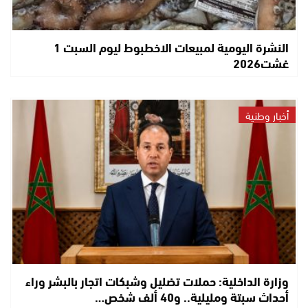
النشرة اليومية لمبيعات الاخطبوط ليوم السبت 1
غشت2026
أخبار وطنية
وزارة الداخلية: حملات تضليل وشبكات اتجار بالبشر وراء
أحداث سبتة ومليلية.. و40 ألف شخص…