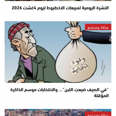
النشرة اليومية لمبيعات الاخطبوط ليوم 4غشت 2026
عدالة ومجتمع
“في الصيف ضيعتِ اللبن”… والانتخابات موسم الذاكرة
المؤقتة
عدالة ومجتمع