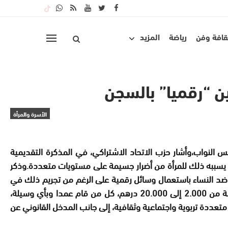
قافة وفن
رياضة
المزيد
ن “رقميا” بالسجن
الأسرة والمرأة
س النواب،وأشار حزب الاتحاد الاشتراكي، في المذكرة التقديمية
 ما يسببه ذلك للمرأة من أضرار جسيمة على مستويات متعددة
.
وذكر
ف ضد النساء باستعمال وسائل رقمية على الرغم من تجريم ذلك في
وطالب الفريق الاتحادي، بمعاقبة بالحبس من ستة أشهر إلى ثلاث سنوات وغرامة من 2.000 إلى 20.000 درهم، كل من قام عمدا وبأي وسيلة،
عددة تربوية واجتماعية وثقافية، إلى جانب المدخل القانوني عن