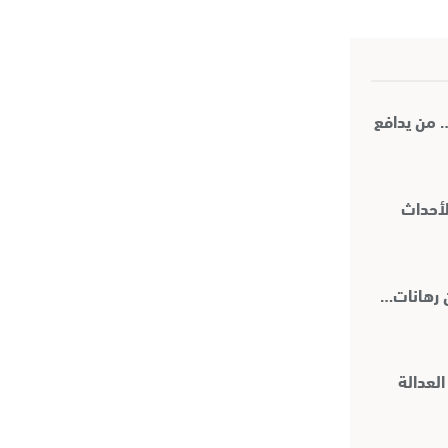
… من يدافع
لأحداث
العدالة