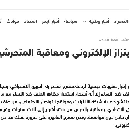
الصحراء
أخبار وطنية
سياسة
أخبار البحر
اقتصاد
حوادث
ث
حرشين “رقميا” بالسجن
زاز الإلكتروني ومعاقبة المتحرشي
ر إقرار عقوبات حبسية لردعه
.
مقترح
تقدم به الفريق الاشتراكي بمجل
العنف ضد النساء، إلا أنه يُسجل استمرار مظاهر العنف ضد النساء مع
، ما تشهد عليه شبكة الانترنيت ومواقع التواصل الاجتماعي، من عن
كان خاص دون موافقته
.
ونص مقترح القانون، على ضرورة سلك مداخل مت
كتروني
.