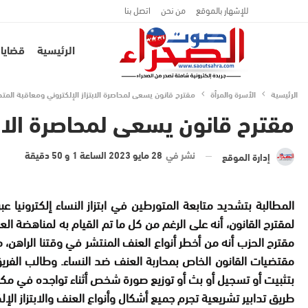
للإشهار بالموقع
من نحن
اتصل بنا
الرئيسية
قضايا 
الرئيسية
الأسرة والمرأة
مقترح قانون يسعى لمحاصرة الابتزاز الإلكتروني ومعاقبة المت
مقترح قانون يسعى لمحاصرة الابت
نشر في
28 مايو 2023 الساعة 1 و 50 دقيقة
إدارة الموقع
المطالبة
بتشديد متابعة المتورطين في ابتزاز النساء إلكترونيا عب
لمقترح القانون، أنه على الرغم من كل ما تم القيام به لمناهضة 
مقترح الحزب أنه من أخطر أنواع العنف المنتشر في وقتنا الراهن
مقتضيات القانون الخاص بمحاربة العنف ضد النساء
.
بتثبيت أو تسجيل أو بث أو توزيع صورة شخص أثناء تواجده في م
طريق تدابير تشريعية تجرم جميع أشكال وأنواع العنف والابتزاز الإل