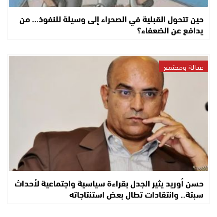
حين تتحول القبلية في الصحراء إلى وسيلة للنفوذ… من
يدافع عن الضعفاء؟
عدالة ومجتمع
حسن أوريد يثير الجدل بقراءة سياسية واجتماعية لأحداث
سبتة.. وانتقادات تطال بعض استنتاجاته