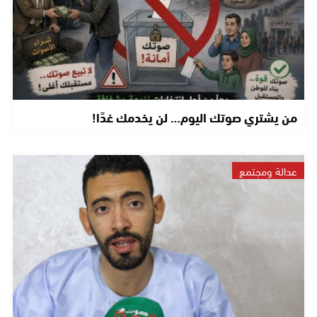
من يشتري صوتك اليوم… لن يخدمك غدًا!
عدالة ومجتمع