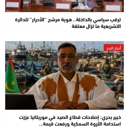
ترقب سياسي بالداخلة.. هوية مرشح “الأحرار” للدائرة
التشريعية ما تزال معلقة
أخبار البحر
خبير بحري: إصلاحات قطاع الصيد في موريتانيا عززت
استدامة الثروة السمكية ورفعت قيمة…