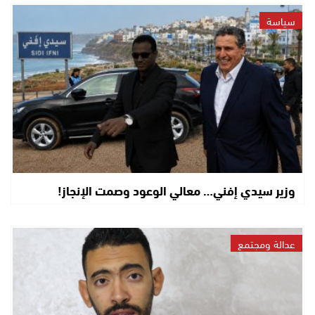
سياسة
وزير سيدي إفني… معالي الوعود وصمت الإنجاز!
عدالة ومجتمع