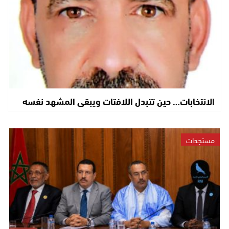
الانتخابات… حين تتبدل اللافتات ويبقى المشهد نفسه
مستجدات