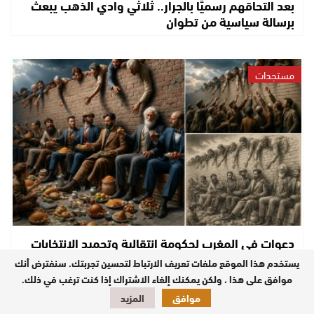
بعد التحاقهم رسميًا بالجرار.. ثلاثي وادي الذهب يبعث
برسالة سياسية من تطوان
مستجدات
دعوات في المغرب لحكومة انتقالية وتجميد الانتخابات
وسط تصاعد الجدل حول الأوضاع الاقتصادية…
يستخدم هذا الموقع ملفات تعريف الارتباط لتحسين تجربتك. سنفترض أنك
موافق على هذا ، ولكن يمكنك إلغاء الاشتراك إذا كنت ترغب في ذلك.
موافق
المزيد
مستجدات