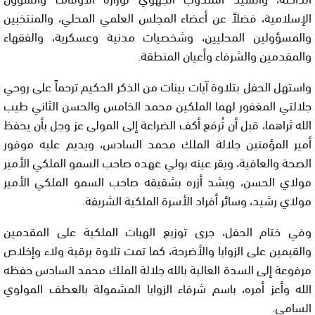
الإسلامية، فضلاً عن أعضاء المجلس العلمي المحلي، والمنتخبين
والمسؤولين المحليين، وشخصيات مدنية وعسكرية، والفقهاء
والمقدمين والشرفاء وأعيان المنطقة.
واستهل الحفل بتلاوة آيات بينات من الذكر الحكيم ترحماً على روحي
جلالتي المغفور لهما الملكين محمد الخامس والحسن الثاني طيب
الله ثراهما، قبل أن تُرفع أكف الضراعة إلى المولى عز وجل بأن يحفظ
أمير المؤمنين جلالة الملك محمد السادس، ويديم عليه موفور
الصحة والعافية، ويقر عينه بولي عهده صاحب السمو الملكي الأمير
مولاي الحسن، ويشد أزره بشقيقه صاحب السمو الملكي الأمير
مولاي رشيد، وسائر أفراد الأسرة الملكية الشريفة.
وفي ختام الحفل، جرى توزيع الهبات الملكية على المقدمين
والقيمين على الزوايا والأضرحة، كما تمت تلاوة برقية ولاء وإخلاص
مرفوعة إلى السدة العالية بالله جلالة الملك محمد السادس حفظه
الله وأعز أمره، باسم شرفاء الزوايا المشمولة بالعطف المولوي
السامي.