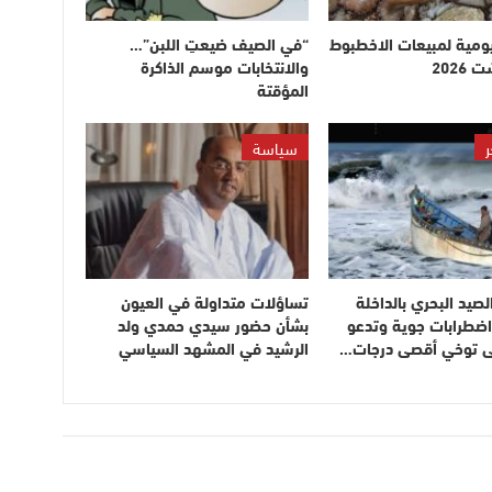
يومية لمبيعات الاخطبوط
“في الصيف ضيعتِ اللبن”…
والانتخابات موسم الذاكرة
المؤقتة
ر
سياسة
لصيد البحري بالداخلة
تساؤلات متداولة في العيون
اضطرابات جوية وتدعو
بشأن حضور سيدي حمدي ولد
إلى توخي أقصى درجات…
الرشيد في المشهد السياسي