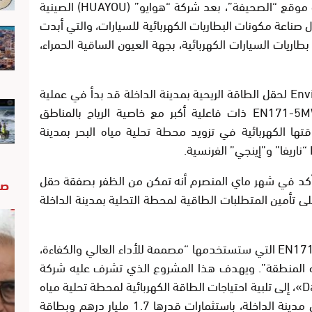
ويأتي هذا الاستثمار الصيني، حسب ما أورده موقع “الصحيفة”، بعد شركة “هوايو” (HUAYOU) الصينية
ل صناعة مكونات البطاريات الكهربائية للسيارات، والتي أبدت
ريات السيارات الكهربائية، بجهة العيون الساقية الحمراء،
وأكدت المصادر ذاتها أن المزود الصيني Envision لحقل الطاقة الريحية بمدينة الداخلة قد بدأ في عملية
تنزيل وتركيب التوربينات الريحية من نوع EN171-5MW ذات فاعلية أكبر مع خاصية الرياح بالمناطق
تها الكهربائية في تزويد محطة تحلية مياه البحر بمدينة
أكد في شهر ماي المنصرم أنه تمكن من الظفر بصفقة حقل
صو
يغاواط، سيعمل على تأمين المتطلبات الطاقية لمحطة التحلية بمدينة الداخلة
وحسب الشركة الصينية فإن توربينات EN171-5MW التي ستستخدمها “مصممة للأداء العالي والكفاءة،
هذه المنطقة”. ويهدف هذا المشروع الذي تشرف عليه شركة
«Dakhla Water and Energy Company S.A»، إلى تلبية احتياجات الطاقة الكهربائية لمحطة تحلية مياه
البحر التي ستقع على بعد 75 كيلومترًا شمال مدينة الداخلة، باستثمارات قدرها 1.7 مليار درهم وبطاقة