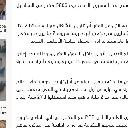
إنتاجية 100 ألف متر مكعب يوم، حيث سيسمح هذا المشروع الضخم بري 5000 هكتار من المحاصيل
ويرتقب أن تبلغ قدرة محطة التحلية المستقبلية، التي من المقرر أن تنتهي الاشغال فيها سنة 2025، 37
وجوه
للأق
مليون متر مكعب سنويًا، وسيخصص حجم 30 مليون متر مكعب للري، بينما سيوفر 7 ملايين متر مكعب
 ولا سيما بئر انزران وميناء الداخلة الأطلسي الجديد.
ع الصيني الأولى داخل السوق المغربي، وذلك بعد إعلان
ب إغلاقه مصنع الشفرات الريحية بمدينة طنجة عند بداية
رتقب أن تنتج محطة الداخلة 37 مليون متر مكعب في السنة من أجل تزويد الجهة بالماء الصالح
لأراضي الزراعية، هي عبارة عن أول محطة هجينة في المغرب، تعتمد على
الطاقة المتجددة في تحريك إنتاجها، بغلاف مالي يقدر ب 2 مليار درهم، يمتد استغلالها لـ 27 سنة ابتداء
بعد 
جهة
ومرّت الصفقة في إطار الشراكة بين القطاعين العام والخاص PPP مع المكتب الوطني للماء والكهرباء
ل المشروع حيز التنفيذ بتوقيع الحكومة عبر وزارة الفلاحة على مذكرة تفاهم