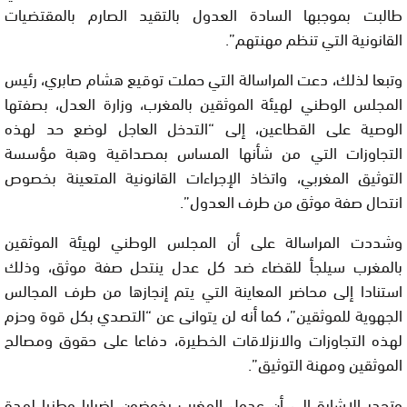
طالبت بموجبها السادة العدول بالتقيد الصارم بالمقتضيات
القانونية التي تنظم مهنتهم”.
وتبعا لذلك، دعت المراسالة التي حملت توقيع هشام صابري، رئيس
المجلس الوطني لهيئة الموثقين بالمغرب، وزارة العدل، بصفتها
الوصية على القطاعين، إلى “التدخل العاجل لوضع حد لهذه
التجاوزات التي من شأنها المساس بمصداقية وهبة مؤسسة
التوثيق المغربي، واتخاذ الإجراءات القانونية المتعينة بخصوص
انتحال صفة موثق من طرف العدول”.
وشددت المراسالة على أن المجلس الوطني لهيئة الموثقين
بالمغرب سيلجأ للقضاء ضد كل عدل ينتحل صفة موثق، وذلك
استنادا إلى محاضر المعاينة التي يتم إنجازها من طرف المجالس
الجهوية للموثقين”، كما أنه لن يتوانى عن “التصدي بكل قوة وحزم
لهذه التجاوزات والانزلاقات الخطيرة، دفاعا على حقوق ومصالح
الموثقين ومهنة التوثيق”.
وتجدر الإشارة إلى أن عدول المغرب يخوضون إضرابا وطنيا لمدة