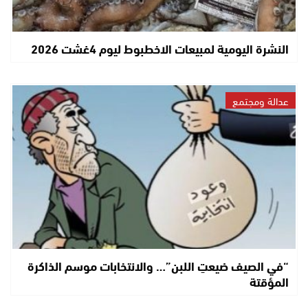
النشرة اليومية لمبيعات الاخطبوط ليوم 4غشت 2026
عدالة ومجتمع
“في الصيف ضيعتِ اللبن”… والانتخابات موسم الذاكرة
المؤقتة