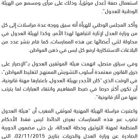
استعمال صفة [عدل موثق]، وذلك على مرأى ومسمع من الهيئة
الوطنية للعدول”.
وأكد المجلس الوطني للهيأة أنه سبق ووجه عدة مراسلات إلى كل
من وزارة العدل لإثارة انتباهها لهذا الأمر، وكذا لهيئة العدول في
محاولة لثني أعضائها عن هذه الممارسات، كما قام بنشر عدد من
البلاغات الاستنكارية لرفع كل لبس في ذهن المواطن.
وفي سياق متصل، اتهمت هيئة الموثقين العدول بـ”الإصرار على
خرق القانون معتمدة أسلوب التشويش الممنهج لتغليط المواطن”،
في الوقت الذي “كان الأجدر بهيئة العدول، باعتبارها مهنة قانونية،
أن تكون أكثر حرصا في ضبط المفاهيم وانتقاء العبارات لما يترتب
عنها من آثار قانونية”.
واعتبرت مراسلة الهيئة المهنية لموثقي المغرب أن “هيئة العدول
تضرب عبر هذه الممارسات بعرض الحائط ليس فقط الأحكام
المنظمة لمهنة التوثيق وخطة العدالة، بل حتى مضمون الدورية
الصادرة عن وزارة العدل والحريات بتاريخ 02/11/2015، التي