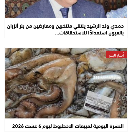
حمدي ولد الرشيد يلتقي منتخبين ومعارضين من بئر أنزران
بالعيون استعدادًا للاستحقاقات…
أخبار البحر
النشرة اليومية لمبيعات الاخطبوط ليوم 6 غشت 2026