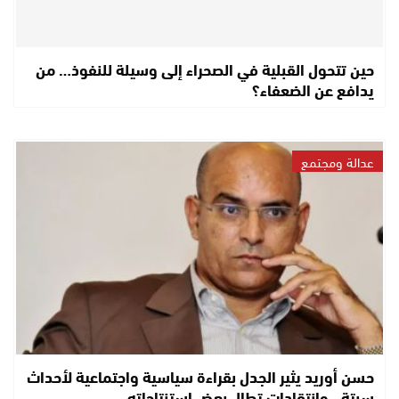
حين تتحول القبلية في الصحراء إلى وسيلة للنفوذ… من
يدافع عن الضعفاء؟
عدالة ومجتمع
حسن أوريد يثير الجدل بقراءة سياسية واجتماعية لأحداث
سبتة.. وانتقادات تطال بعض استنتاجاته