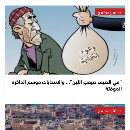
عدالة ومجتمع
“في الصيف ضيعتِ اللبن”… والانتخابات موسم الذاكرة
المؤقتة
عدالة ومجتمع