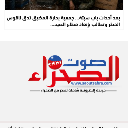
بعد أحداث باب سبتة… جمعية بحارة المضيق تدق ناقوس
الخطر وتطالب بإنقاذ قطاع الصيد…