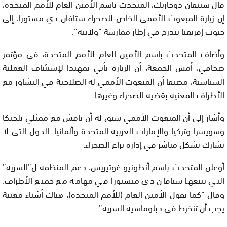
قال ستيفان دوجاريك، المتحدث باسم الأمين العام للأمم المتحدة،
إن زيارة المبعوث الأممي الخاص للصحراء ستافان دي مستورا، إلى
جنوب إفريقيا تندرج في إطار ممارسة “ولايته”.
وأضاف المتحدث باسم الأمين العام للأمم المتحدة، في مؤتمر
صحافي، أمس الجمعة، أن الزيارة تأتي تمهيدا لإستئناف العملية
السياسية، مضيفا أن المبعوث الأممي له الصلاحية في التشاور مع
الأطراف المعنية بقضية الصحراء وغيرها.
وأشار إلى أن المبعوث الأممي سبق له أن ناقش مع ممثلي بلجيكا
وسويسرا وتركيا والإمارات العربية المتحدة وألمانيا. الدول التي لا
تشارك بشكل مباشر في إدارة نزاع الصحراء.
أوعلن المتحدث باسم أنطونيو غوتيريس، دعم المنظمة ل”السرية”
التي يتبعها ستافان دي ميستورا في مهامه مع جميع الأطراف.
وقال “كما يقول الأمين العام (للأمم المتحدة)، هناك أشياء معينة
يجب أن تنخرط في دبلوماسية السرية”.