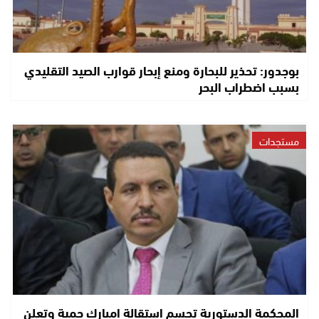
بوجدور: تحذير للبحارة ومنع إبحار قوارب الصيد التقليدي
بسبب اضطراب البحر
مستجدات
المحكمة الدستورية تحسم استقالة امبارك حمية وتعلن