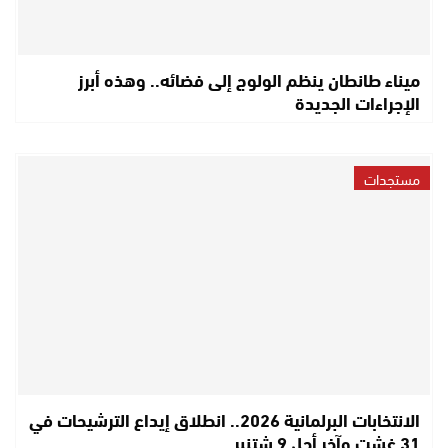
ميناء طانطان ينظم الولوج إلى فضائه.. وهذه أبرز
الإجراءات الجديدة
مستجدات
الانتخابات البرلمانية 2026.. انطلاق إيداع الترشيحات في
31 غشت وآخر أجل 9 شتنبر