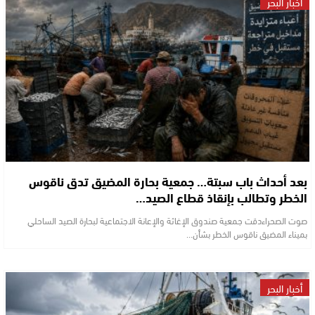
أخبار البحر
بعد أحداث باب سبتة… جمعية بحارة المضيق تدق ناقوس
الخطر وتطالب بإنقاذ قطاع الصيد…
صوت الصحراءدقت جمعية صندوق الإغاثة والإعانة الاجتماعية لبحارة الصيد الساحلي
بميناء المضيق ناقوس الخطر بشأن…
أخبار البحر