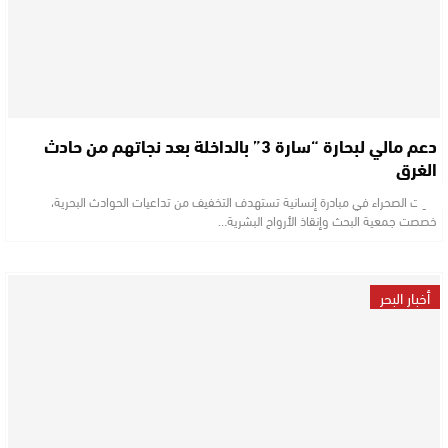
دعم مالي لبحارة “سارة 3” بالداخلة بعد نجاتهم من حادث
الغرق
صوت الصحراء في مبادرة إنسانية تستهدف التخفيف من تداعيات الحوادث البحرية،
خصصت جمعية البحث وإنقاذ الأرواح البشرية…
أخبار البحر