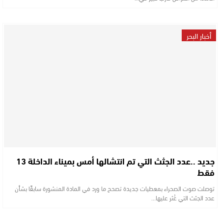
أخبار البحر
جديد ..عدد الجثث التي تم انتشالها أمس بميناء الداخلة 13
فقط
توصلت صوت الصحراء بمعطيات جديدة تصحح ما ورد في المادة المنشورة سابقًا بشأن
عدد الجثث التي عُثر عليها…