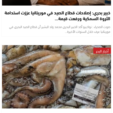
خبير بحري: إصلاحات قطاع الصيد في موريتانيا عززت استدامة
الثروة السمكية ورفعت قيمة…
صوت الصحراء : نواذيبو أكد الخبير البحري محمد ولد البشير أن قطاع الصيد البحري في
موريتانيا عرف خلال السنوات الأخيرة…
أخبار البحر