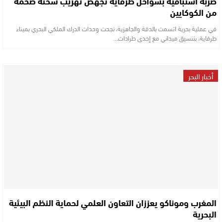
ضربة استباقية بسواحل طرفاية تُجهض تهريب شحنة ضخمة
من الكوكايين
في عملية بحرية اتسمت بالدقة والجاهزية، نجحت وحدات الدرك الملكي البحري بميناء
طرفاية، بتنسيق ميداني مع إحدى طرادات…
أخبار البحر
المغرب وموناكو يعززان التعاون العلمي لحماية النظم البيئية
البحرية