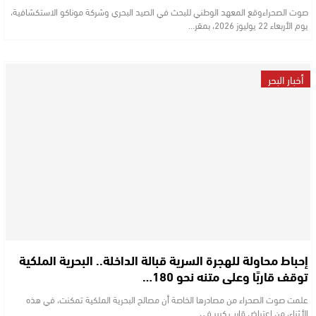
صوت الصحراءوقع المعهد الوطني للبحث في الصيد البحري وشركة موناكو الاستكشافية،
يوم الأربعاء 22 يوليوز 2026، بمقر…
أخبار البحر
إحباط محاولة للهجرة السرية قبالة الداخلة.. البحرية الملكية
توقف قاربًا وعلى متنه نحو 180…
علمت صوت الصحراء من مصادرها الخاصة أن مصالح البحرية الملكية تمكنت، في هذه
الأثناء، من اعتراض قارب كبير في…