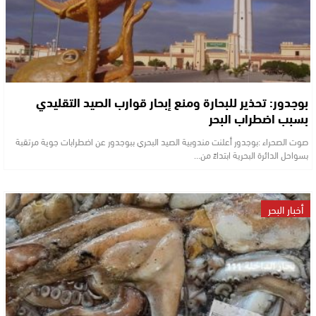
بوجدور: تحذير للبحارة ومنع إبحار قوارب الصيد التقليدي
بسبب اضطراب البحر
صوت الصحراء :بوجدور أعلنت مندوبية الصيد البحري ببوجدور عن اضطرابات جوية مرتقبة
بسواحل الدائرة البحرية ابتداءً من…
أخبار البحر