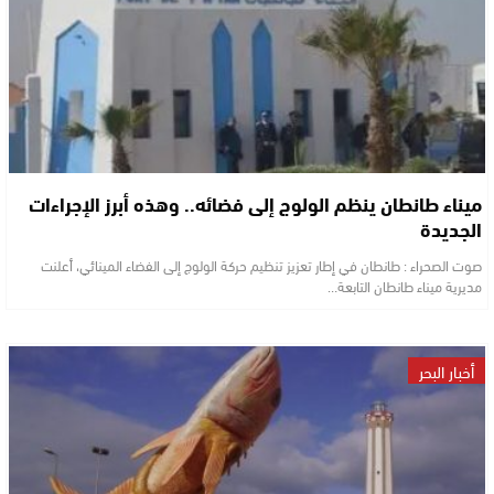
ميناء طانطان ينظم الولوج إلى فضائه.. وهذه أبرز الإجراءات
الجديدة
صوت الصحراء : طانطان في إطار تعزيز تنظيم حركة الولوج إلى الفضاء المينائي، أعلنت
مديرية ميناء طانطان التابعة…
أخبار البحر