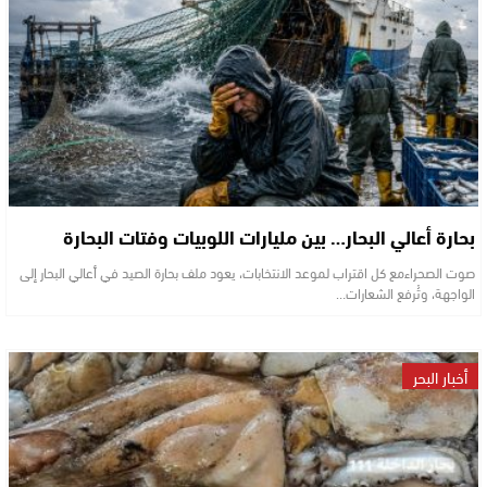
بحارة أعالي البحار… بين مليارات اللوبيات وفتات البحارة
صوت الصحراءمع كل اقتراب لموعد الانتخابات، يعود ملف بحارة الصيد في أعالي البحار إلى
الواجهة، وتُرفع الشعارات…
أخبار البحر