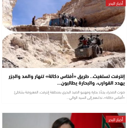
أخبار البحر
إنترفت تستغيث.. طريق «أفتاس دكالة» تنهار والمد والجزر
يهدد القوارب، والبحارة يطالبون…
صوت الصحراء يجدّد بحارة ومهنيو الصيد البحري بمنطقة إنترفت، المعروفة بشاطئ
«أفتاس دكالة»، نداءهم إلى السيد الوالي…
أخبار البحر